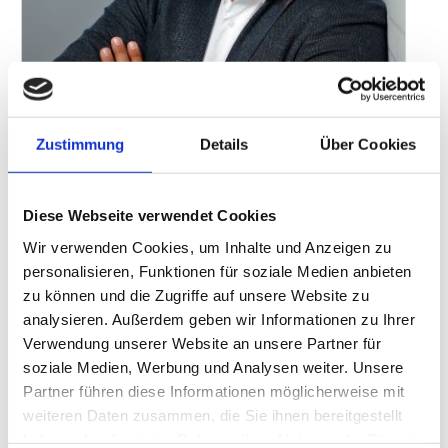
Zustimmung
Details
Über Cookies
Antonio Catalano ist seit Mai Director Sales bei der „Aryzta
Food Solutions GmbH“.
Diese Webseite verwendet Cookies
Foto: Aryzta
Wir verwenden Cookies, um Inhalte und Anzeigen zu
Der Tiefkühlbackwarenhersteller „Aryzta“ hat einen neuen
personalisieren, Funktionen für soziale Medien anbieten
Vertriebsleiter. Antonio Catalano (45 Jahre) leitet seit Mai 2025
zu können und die Zugriffe auf unsere Website zu
den Vertrieb der „Aryzta Food Solutions GmbH“, Freiburg. Das
analysieren. Außerdem geben wir Informationen zu Ihrer
Unternehmen ist Marktführer für TK-Backwaren im Außer-Haus-
Verwendung unserer Website an unsere Partner für
Markt in Deutschland. Als Sales Director führt Antonio Catalano
soziale Medien, Werbung und Analysen weiter. Unsere
den Vertrieb im Außen- und Innendienst, das Key-Account-
Partner führen diese Informationen möglicherweise mit
Management in Deutschland und im Export. Er berichtet an
weiteren Daten zusammen, die Sie ihnen bereitgestellt
Yvonne Dewaldt, Director „Aryzta Food Solutions GmbH“.
haben oder die sie im Rahmen Ihrer Nutzung der Dienste