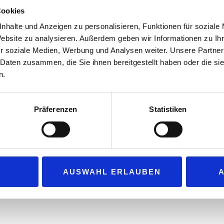
bringen – „intensiv, fruchtig, erfrischend“ heißt es. Gesc
Cookies
„volle Melone auf cooles Eis“.
nhalte und Anzeigen zu personalisieren, Funktionen für soziale
„Handelsgold Summer“ reiht sich nahtlos in die erfolgre
Website zu analysieren. Außerdem geben wir Informationen zu I
r soziale Medien, Werbung und Analysen weiter. Unsere Partner
die längst für großen Geschmack zum kleinen Preis st
 Daten zusammen, die Sie ihnen bereitgestellt haben oder die s
begeistert die Serie mit weiteren elf beliebten Varianten.
n.
Das „Sweet“ Zigarillo im praktischen 5er-Pack überzeug
Leistungs-Verhältnis und starkem Impulskaufpotenzial 
jede Gelegenheit, bei der es auf Geschmack und Frisch
Präferenzen
Statistiken
Summer“ ist überall dort erhältlich, wo es „Handelsgold“ 
www.handelsgold.info
AUSWAHL ERLAUBEN