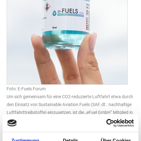
Foto: E-Fuels Forum
Um sich gemeinsam für eine CO2-reduzierte Luftfahrt etwa durch
den Einsatz von Sustainable Aviation Fuels (SAF, dt.: nachhaltige
Luftfahrttreibstoffe) einzusetzen, ist die „eFuel GmbH“ Mitglied in
der Initiative „Aviation Initiative for Renewable Energy in
Germany“ (aireg) geworden.
Synthetische Kraftstoffe statt fossilem Kerosin – dieses Ziel hat
Zustimmung
Details
Über Cookies