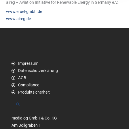
aireg – Aviation Initiative for Renewable Energy in Germany e.V..
www.efuel-gmbh.de
www.aireg.de
Impressum
Datenschutzerklärung
AGB
Compliance
Produktsicherheit
Suchen
medialog GmbH & Co. KG
Am Bollgraben 1