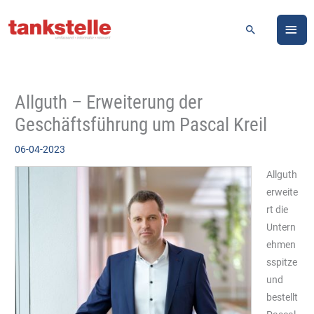
Zum
HA
Inhalt
Suchen
springen
Allguth – Erweiterung der
Geschäftsführung um Pascal Kreil
06-04-2023
Allguth
erweite
rt die
Untern
ehmen
sspitze
und
bestellt