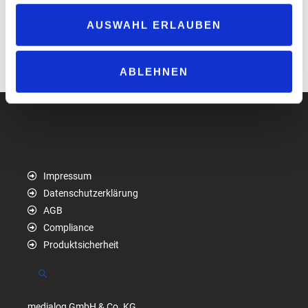
Autowäsche zur Allguth, übernahm 2018 die Bereichsleitung
AUSWAHL ERLAUBEN
Autowäsche und erweiterte 2022 seine Aufgaben um die Leitung
des Ressorts Planen & Bauen.
www.allguth.de
ABLEHNEN
Impressum
Datenschutzerklärung
AGB
Compliance
Produktsicherheit
Suchen
medialog GmbH & Co. KG