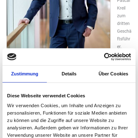
Pascal
Kreil
zum
dritten
Geschä
ftsführ
er.
Neben
den
geschä
Zustimmung
Details
Über Cookies
ftsführ
enden
Inhabe
Pascal Kreil ist neuer Geschäftsführer bei Allguth
Diese Webseite verwendet Cookies
rn
Foto: Kerstin Scheller-Kieburg
Wir verwenden Cookies, um Inhalte und Anzeigen zu
Michae
personalisieren, Funktionen für soziale Medien anbieten
l und Christian Amberger wird Pascal Kreil die weitere
zu können und die Zugriffe auf unsere Website zu
Entwicklung des familiengeführten Unternehmens mit Sitz in
analysieren. Außerdem geben wir Informationen zu Ihrer
Gräfelfing bei München vorantreiben. Pascal Kreil behält seine
Verwendung unserer Website an unsere Partner für