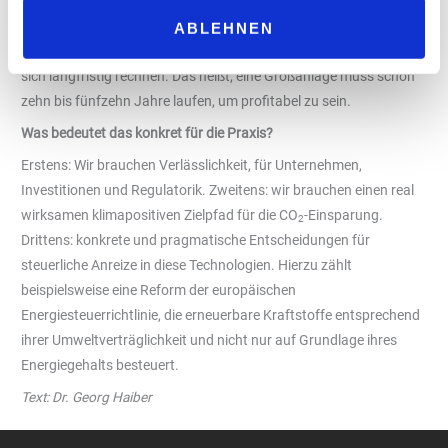
Der Markt braucht positive Signale. Wer Kapital in großem Stil
ABLEHNEN
investiert, braucht einen belastbaren Business Case und der muss
sich langfristig rechnen. Das heißt, eine Großanlage muss schon
zehn bis fünfzehn Jahre laufen, um profitabel zu sein.
Was bedeutet das konkret für die Praxis?
Erstens: Wir brauchen Verlässlichkeit, für Unternehmen,
Investitionen und Regulatorik. Zweitens: wir brauchen einen real
wirksamen klimapositiven Zielpfad für die CO
-Einsparung.
2
Drittens: konkrete und pragmatische Entscheidungen für
steuerliche Anreize in diese Technologien. Hierzu zählt
beispielsweise eine Reform der europäischen
Energiesteuerrichtlinie, die erneuerbare Kraftstoffe entsprechend
ihrer Umweltverträglichkeit und nicht nur auf Grundlage ihres
Energiegehalts besteuert.
Text: Dr. Georg Haiber