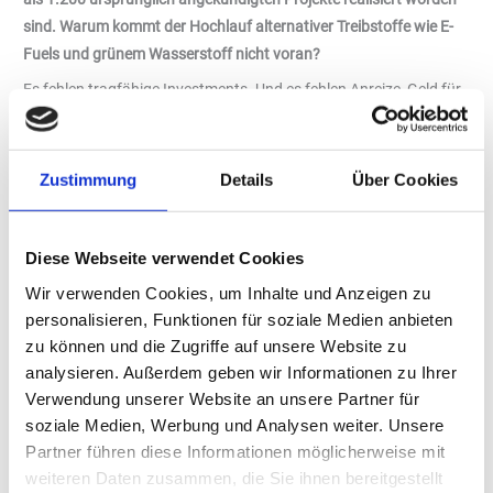
sind. Warum kommt der Hochlauf alternativer Treibstoffe wie E-
Fuels und grünem Wasserstoff nicht voran?
Es fehlen tragfähige Investments. Und es fehlen Anreize, Geld für
erneuerbare Treibstoffe in die Hand zu nehmen. Kurzum: Kapital
fließt aus Europa ab. Den Investoren fehlt es vor allem an
Verlässlichkeit, weil die regulatorischen Rahmenbedingungen zu
Zustimmung
Details
Über Cookies
oft verändert werden. Die Politik hat nicht verstanden, dass selbst
kleinste regulatorische Änderungen negative Auswirkungen auf
den Business Case haben können. Das hemmt Investitionen.
Diese Webseite verwendet Cookies
Aber ohne Regulatorik ließe sich das Ziel Klimaneutralität nicht
Wir verwenden Cookies, um Inhalte und Anzeigen zu
erreichen …
personalisieren, Funktionen für soziale Medien anbieten
zu können und die Zugriffe auf unsere Website zu
Das stimmt. Es geht nicht darum, den Wert und Sinn von
analysieren. Außerdem geben wir Informationen zu Ihrer
Regulatorik in Frage zu stellen. Doch die Rahmenbedingungen
Verwendung unserer Website an unsere Partner für
müssen sektorenübergreifend harmonisiert und mit nationaler
soziale Medien, Werbung und Analysen weiter. Unsere
Regulatorik verzahnt werden. Hier braucht es Einklang und
Partner führen diese Informationen möglicherweise mit
Akteure, die an einem Strang ziehen. Ein gutes Beispiel ist die
weiteren Daten zusammen, die Sie ihnen bereitgestellt
widersprüchliche Förderung von E-Fuels: E-Fuels können in der