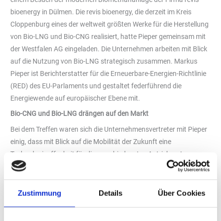
bioenergy in Dülmen. Die revis bioenergy, die derzeit im Kreis
Cloppenburg eines der weltweit größten Werke für die Herstellung
von Bio-LNG und Bio-CNG realisiert, hatte Pieper gemeinsam mit
der Westfalen AG eingeladen. Die Unternehmen arbeiten mit Blick
auf die Nutzung von Bio-LNG strategisch zusammen. Markus
Pieper ist Berichterstatter für die Erneuerbare-Energien-Richtlinie
(RED) des EU-Parlaments und gestaltet federführend die
Energiewende auf europäischer Ebene mit.
Bio-CNG und Bio-LNG drängen auf den Markt
Bei dem Treffen waren sich die Unternehmensvertreter mit Pieper
einig, dass mit Blick auf die Mobilität der Zukunft eine
Technologieoffenheit für die verschiedensten Antriebsarten
alternativlos ist. Simon Detscher, Geschäftsführer der revis
bioenergy GmbH, machte deutlich, dass zwischenzeitlich die
Voraussetzungen für die industrielle und wirtschaftliche
Zustimmung
Details
Über Cookies
Produktion von nachhaltigen Kraftstoffen aus Reststoffen
gegeben und bereits heute im Verkehrssektor erhebliche CO2-