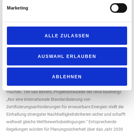
seitens der Unternehmen entgegen. Julian Janocha, Leiter
Marketing
Gasmobilität bei der Westfalen AG: „Innovative Partner wie revis,
die bereit sind, in Projekte zur industriellen Herstellung der
Kraftstoffe zu investieren, sind die Basis für die klimafreundliche
Mobilität. Allerdings: Aktuell fehlt der revis und uns ein
ALLE ZULASSEN
langfristiger Handlungsrahmen, der für strategische
Weiterentwicklungen und Partnerschaften unerlässlich ist.“
AUSWAHL ERLAUBEN
Mehr Investitionssicherheit für neue Technologien notwendig
Die Firmenvertreter zeigten auf, dass es notwendig ist, die
ABLEHNEN
derzeitigen nationalen Normen zu verbindlichen Vorgaben auf
europäischer Ebene bis weit in das nächste Jahrzehnt zu
machen. Tim van Bevern, Projektentwickler der revis bioenergy:
„Nur eine internationale Standardisierung von
Zertifizierungsanforderungen für erneuerbare Energien stellt die
Einhaltung strengster Nachhaltigkeitskriterien sicher und schafft
weltweit gleiche Wettbewerbsbedingungen.“ Entsprechende
Regelungen würden für Planungssicherheit über das Jahr 2030