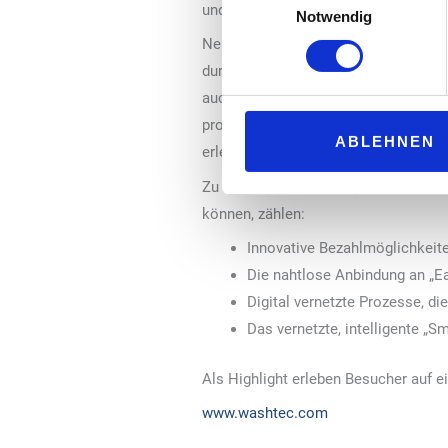
und gleichzeitig nachhaltig, effektiv
Notwendig
Neben neuen Möglichkeiten zur Kun
durch digitale Plattformen und Apps
auch von einem Service-Versprechen 
proaktiver Support und praxisnahe Lö
ABLEHNEN
erleichtern.
Zu den digitalen Lösungen, die Besu
können, zählen:
Innovative Bezahlmöglichkeit
Die nahtlose Anbindung an „
Digital vernetzte Prozesse, d
Das vernetzte, intelligente „
Als Highlight erleben Besucher auf e
www.washtec.com