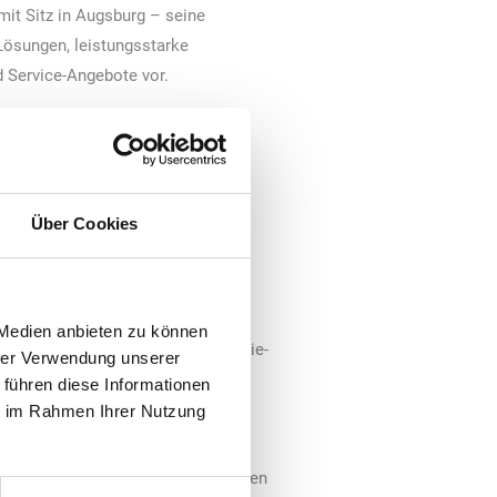
it Sitz in Augsburg – seine
Lösungen, leistungsstarke
Service-Angebote vor.
Über Cookies
 Welt der Fahrzeugwäsche
 Medien anbieten zu können
 Nutzererlebnisse. Der Waschchemie-
hrer Verwendung unserer
ichen Erfolg nachhaltig steigern
 führen diese Informationen
ie im Rahmen Ihrer Nutzung
nz, Steuerung und Service auf ein
male Reinigungsleistung versprechen