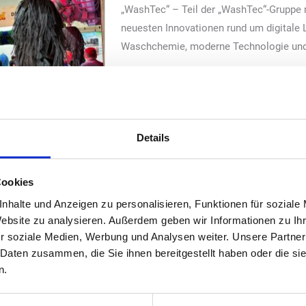
„WashTec“ – Teil der „WashTec“-Gruppe m
neuesten Innovationen rund um digitale 
Waschchemie, moderne Technologie und 
Details
gy GmbH“
schchemie
Cookies
sestand dazu eingeladen, in eine vollständig interaktive digitale
nhalte und Anzeigen zu personalisieren, Funktionen für soziale
tomatisierte Abläufe, intelligente Steuerungssysteme und moderne
Website zu analysieren. Außerdem geben wir Informationen zu I
treiber ihre Anlagen zukunftssicher aufstellen und ihren wirtschaftl
r soziale Medien, Werbung und Analysen weiter. Unsere Partner
 Daten zusammen, die Sie ihnen bereitgestellt haben oder die s
n.
chnologien stellt „WashTec“ vernetzte Waschanlagen vor, die Effizie
rden optimierte Rezepturen der Waschchemie präsentiert, die maxi