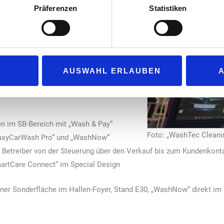
 sowie wirtschaftlich überzeugen sollen.
Präferenzen
Statistiken
dengewinnung und Umsatzsteigerung
 wird der Messeauftritt von „WashTec“
begleitet: schnelle Reaktionszeiten,
sungen sollen den Betreiberalltag
AUSWAHL ERLAUBEN
cher auf der Fachmesse live testen
en im SB-Bereich mit „Wash & Pay“
Foto: „WashTec Clean
EasyCarWash Pro“ und „WashNow“
ie Betreiber von der Steuerung über den Verkauf bis zum Kundenkont
SmartCare Connect“ im Special Design
iner Sonderfläche im Hallen-Foyer, Stand E30, „WashNow“ direkt im