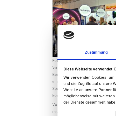
Zustimmung
Foto: „WashTec Cleaning Technolo
Vernetzte Technologie und optimierte Wa
Diese Webseite verwendet 
Besucher sind auf dem „WashTec“-Mes
Wir verwenden Cookies, um I
einzutauchen. Präsentiert werden au
und die Zugriffe auf unsere 
Spezialist will demonstrieren, wie Be
Website an unsere Partner fü
können.
möglicherweise mit weiteren
der Dienste gesammelt habe
Vor dem Hintergrund intelligenter Te
neues Level heben sollen. Zudem we
Einwilligungsauswahl