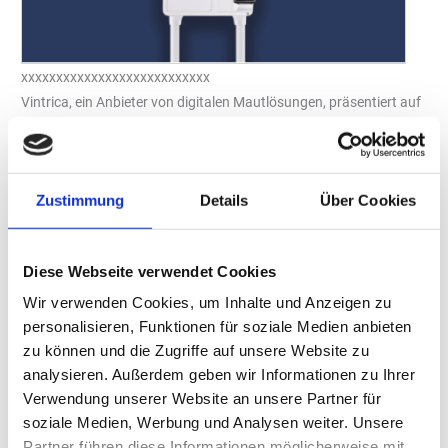
xxxxxxxxxxxxxxxxxxxxxxxxxxx
Vintrica, ein Anbieter von digitalen Mautlösungen, präsentiert auf
der Uniti expo 2024 in Stuttgart zum ersten Mal den Vintrica E-
Vignette Self-Service Kiosk zum Kauf von E-Vignetten. Als Maut-
Portal für Europas Autobahnen erweitert Vintrica damit die
Zustimmung
Details
Über Cookies
Optionen für Autofahrer zum Entrichten der Gebühren.
Traditionelle Klebevignetten, die üblicherweise kurz vor
Ländergrenzen gekauft werden, verlieren durch digitale Varianten
Diese Webseite verwendet Cookies
an Bedeutung. Tankstellenbetreiber – gerade an grenznahen
Wir verwenden Cookies, um Inhalte und Anzeigen zu
Autobahnen – büßen dadurch Kundschaft ein. Der neue Vintrica
personalisieren, Funktionen für soziale Medien anbieten
E-Vignette Kiosk will zeigen, wie Tankstellen von der
zu können und die Zugriffe auf unsere Website zu
Digitalisierung der Mautsysteme profitieren können: Am
analysieren. Außerdem geben wir Informationen zu Ihrer
Selbstbedienungs-Terminal sollen Kunden in nur wenigen Minuten
Verwendung unserer Website an unsere Partner für
den Kaufprozess von digitalen Vignetten vor Ort abwickeln
soziale Medien, Werbung und Analysen weiter. Unsere
können: von der Auswahl am Touchscreen, der kontaktlosen
Partner führen diese Informationen möglicherweise mit