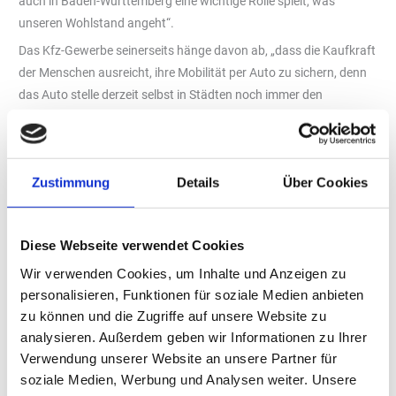
auch in Baden-Württemberg eine wichtige Rolle spielt, was
unseren Wohlstand angeht“.
Das Kfz-Gewerbe seinerseits hänge davon ab, „dass die Kaufkraft
der Menschen ausreicht, ihre Mobilität per Auto zu sichern, denn
das Auto stelle derzeit selbst in Städten noch immer den
wichtigsten Mobilitätsfaktor im Alltag dar“. In diesem
Zusammenhang kritisiert das Kraftfahrzeuggewerbe auch den
geplanten Mobilitätspass, der Menschen über 18 zu einer
Zustimmung
Details
Über Cookies
Mobilitätsabgabe zwingen soll, die dann als Mobilitätsguthaben
in ÖPNV-Zeitkarten genutzt werden müsste. Momentan ist der
Gesetzentwurf in der Verbändeanhörung: „Ganz ausgegoren ist
Diese Webseite verwendet Cookies
dieser nicht“, kritisiert der Verband: „Da droht beispielsweise der
verrückte Effekt, dass passionierte und umweltbewusste
Wir verwenden Cookies, um Inhalte und Anzeigen zu
personalisieren, Funktionen für soziale Medien anbieten
Radfahrende in den Bus gezwungen würden, weil sie nach den
zu können und die Zugriffe auf unsere Website zu
jetzigen Plänen keine Möglichkeit hätten, ihre Abgabe
analysieren. Außerdem geben wir Informationen zu Ihrer
zurückzubekommen“, sagt Michael Ziegler: „Jede Form der
Verwendung unserer Website an unsere Partner für
Drittnutzerfinanzierung lehnen wir ab, das gilt auch für die im
soziale Medien, Werbung und Analysen weiter. Unsere
Gesetzentwurf festgeschriebene Möglichkeit, dass nur