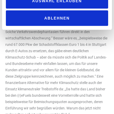
AUSWAHL ERLAUBEN
zu streichen und im Kreis Ravensburg knapp 19.000 Pkw.
„Vollkommen unrealistisch, vor allem aber brandgefährlich –
schon jetzt fehlen VW eigenen Angaben nach bundesweit rund
ABLEHNEN
500.000 Pkw-Bestellungen, um seine Werke auszulasten.
Solche Verkehrswendephantasien führen direkt in den
wirtschaftlichen Abschwung.“ Besser wäre es, „beispielsweise die
rund 67.000 Pkw der Schadstoffklassen Euro 1 bis 4 in Stuttgart
durch E-Autos zu ersetzen, das gäbe einen deutlichen
Klimaschutz-Schub – aber da müsste sich die Politik auf Landes-
und Bundesebene mehr einfallen lassen, um das für unsere
Kunden attraktiv und vor allem für die kleinen Geldbeutel, die
diese Zielgruppe kennzeichnen, auch möglich zu machen.“ Eine
finanzierbare Alternative für mehr Klimaschutz stelle auch der
Einsatz klimaneutraler Treibstoffe da: „Da hatte das Land bisher
bei den (r)eFuels bundesweit eine Vorreiterrolle und hatte sich
beispielsweise für Beimischungsquoten ausgesprochen, deren
Einführung wir sehr begrüßen würden. Warum das jetzt nicht