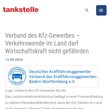
Zum
HA
Inhalt
Suchen
springen
Verband des Kfz-Gewerbes –
Verkehrswende im Land darf
Wirtschaftskraft nicht gefährden
12-09-2024
Logo: Verband des Kfz-Gewerbes Ba-Wü
Das Landesverkehrsministerium beklagt in einer Pressemitteilung
zu seinem KlimaMobilitätsMonitor, dass der Kfz-Verkehr im Land
nicht abnimmt. Michael Ziegler, Präsident des Baden-