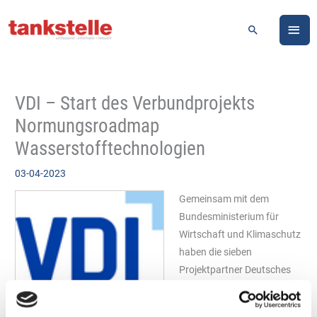
Zum
HA
Inhalt
Suchen
springen
VDI – Start des Verbundprojekts
Normungsroadmap
Wasserstofftechnologien
03-04-2023
Gemeinsam mit dem
Bundesministerium für
Wirtschaft und Klimaschutz
haben die sieben
Projektpartner Deutsches
Institut für Normung e. V.
Logo: VDI
(DIN), Deutsche