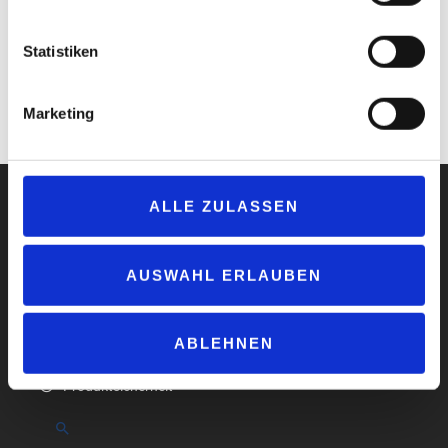
Handlungsbedarfe für zukünftige Normen und Standards
formulieren und erste Umsetzungsprojekte initiieren.
Statistiken
Link zur Projektwebseite:
Wasserstoff (din.de)
www.din.one/display/NRMWST
Marketing
www.vdi.de
ALLE ZULASSEN
AUSWAHL ERLAUBEN
Impressum
Datenschutzerklärung
AGB
ABLEHNEN
Compliance
Produktsicherheit
Suchen