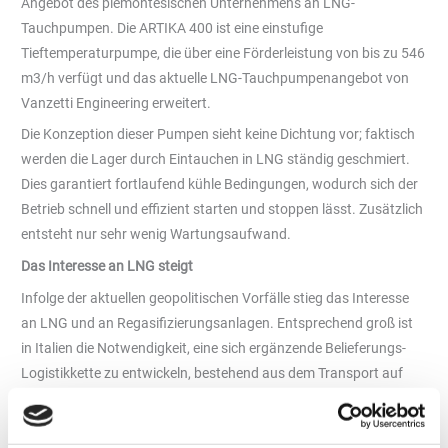
Angebot des piemontesischen Unternehmens an LNG-
Tauchpumpen. Die ARTIKA 400 ist eine einstufige
Tieftemperaturpumpe, die über eine Förderleistung von bis zu 546
m3/h verfügt und das aktuelle LNG-Tauchpumpenangebot von
Vanzetti Engineering erweitert.
Die Konzeption dieser Pumpen sieht keine Dichtung vor; faktisch
werden die Lager durch Eintauchen in LNG ständig geschmiert.
Dies garantiert fortlaufend kühle Bedingungen, wodurch sich der
Betrieb schnell und effizient starten und stoppen lässt. Zusätzlich
entsteht nur sehr wenig Wartungsaufwand.
Das Interesse an LNG steigt
Infolge der aktuellen geopolitischen Vorfälle stieg das Interesse
an LNG und an Regasifizierungsanlagen. Entsprechend groß ist
in Italien die Notwendigkeit, eine sich ergänzende Belieferungs-
Logistikkette zu entwickeln, bestehend aus dem Transport auf
kleinen LNG-Tankern, der Lagerung und dem Vertrieb von
Flüssigerdgas. LNG-Terminals kleinerer Größe führen komplexe
Anwendungsaktivitäten aus, mit denen kleine bis mittlere