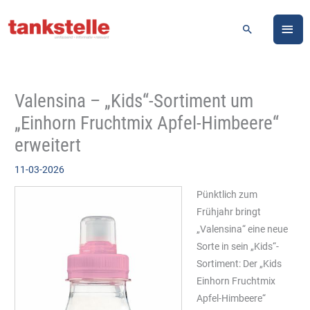
Zum
HA
Inhalt
Suchen
springen
Valensina – „Kids“-Sortiment um
„Einhorn Fruchtmix Apfel-Himbeere“
erweitert
11-03-2026
Pünktlich zum
Frühjahr bringt
„Valensina“ eine neue
Sorte in sein „Kids“-
Sortiment: Der „Kids
Einhorn Fruchtmix
Apfel-Himbeere“