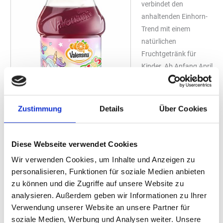
verbindet den
anhaltenden Einhorn-
Trend mit einem
natürlichen
Fruchtgetränk für
Kinder. Ab Anfang April
ist die neue Sorte im
Handel in der
handlichen 330-
Zustimmung
Details
Über Cookies
Milliliter-PET-Flasche
mit auslaufsicherem,
wiederverschließbarem
Diese Webseite verwendet Cookies
Sports-Cap erhältlich –
Wir verwenden Cookies, um Inhalte und Anzeigen zu
ideal für unterwegs, bei
personalisieren, Funktionen für soziale Medien anbieten
Ausflügen oder langen
zu können und die Zugriffe auf unsere Website zu
Foto: „Valensina GmbH“
Autofahrten.
analysieren. Außerdem geben wir Informationen zu Ihrer
Einhörner als Sympathieträger am PoS
Verwendung unserer Website an unsere Partner für
Das Getränk setzt auf eines der beliebtesten Kindermotive:
soziale Medien, Werbung und Analysen weiter. Unsere