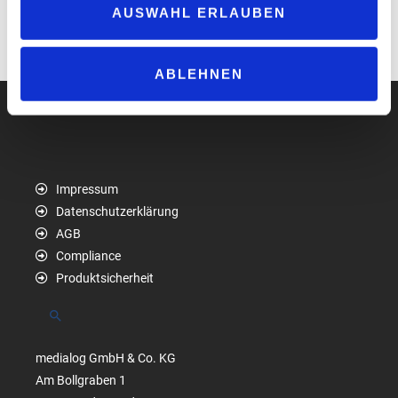
„Benjamin Blümchen“ und „Die Schlümpfe“ umfasst – allesamt
AUSWAHL ERLAUBEN
enthalten nur Wasser und Saft.
www.valensina.de
ABLEHNEN
Impressum
Datenschutzerklärung
AGB
Compliance
Produktsicherheit
Suchen
medialog GmbH & Co. KG
Am Bollgraben 1