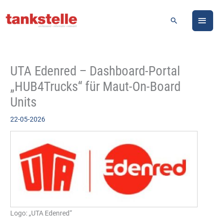
Zum
HA
Inhalt
Suchen
springen
UTA Edenred – Dashboard-Portal
„HUB4Trucks“ für Maut-On-Board
Units
22-05-2026
Logo: „UTA Edenred“