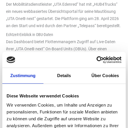
Der Mobilitätsdienstleister „UTA Edenred“ hat mit „HUB4Trucks“
ein neues webbasiertes Übersichtsportal für seine Mautlösung
„UTA One® next“ gestartet. Die Plattform ging am 28. April 2026
an den Start und wird durch den Partner „Telepass“ bereitgestellt.
Echtzeit-Einblick in OBU-Daten
Das Dashboard bietet Flottenmanagern Zugriff auf Live-Daten
ihrer „UTA One® next“ On-Board Units (OBUs). Über einen
browserbasierten Portal-Zugang lassen sich Mautstatus, aktuelle
Achs- und Gewichtskonfigurationen sowie Anomalien und weitere
kritische Informationen abrufen. Ergänzend informiert ein
Zustimmung
Details
Über Cookies
integrierter „Notification HUB“ die Nutzenden per E-Mail über
relevante Vorgänge – etwa Achs- und Gewichtsveränderungen,
Unterbrechungen der Stromversorgung oder einen niedrigen
Diese Webseite verwendet Cookies
Batteriestand der OBU.
Wir verwenden Cookies, um Inhalte und Anzeigen zu
Remote-Konfiguration als Branchenneuheit
personalisieren, Funktionen für soziale Medien anbieten
Eine besondere Funktion des Portals ist die Möglichkeit, die Achs-
zu können und die Zugriffe auf unsere Website zu
und Gewichtsangaben aus der Ferne anzupassen. Laut „UTA
analysieren. Außerdem geben wir Informationen zu Ihrer