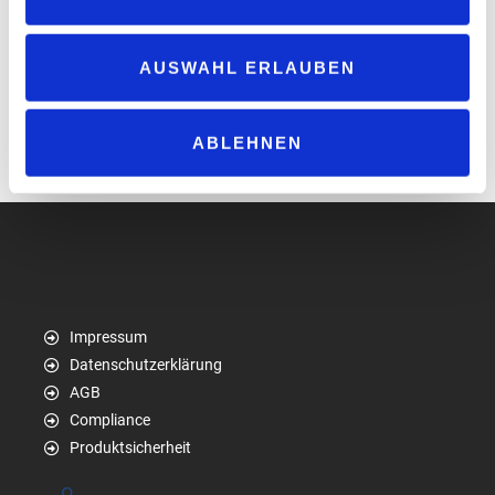
AUSWAHL ERLAUBEN
„HUB4Trucks“ steht Nutzenden der „UTA One® next“ kostenfrei
zur Verfügung. Die OBU ermöglicht Mautabwicklungen in
achtzehn europäischen Ländern.
ABLEHNEN
web.uta.com
Impressum
Datenschutzerklärung
AGB
Compliance
Produktsicherheit
Suchen