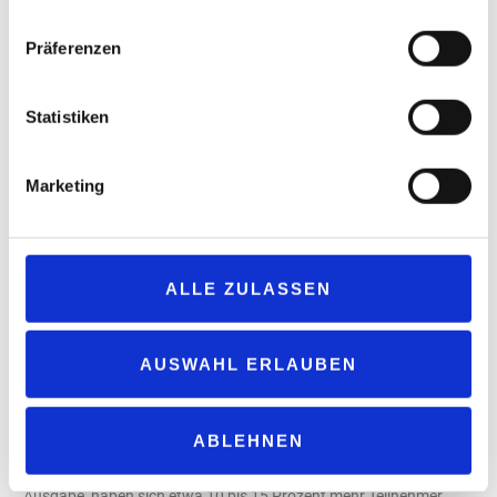
Entscheidungen zu treffen.
Erleben Sie hochkarätige Redner und Vorträge in drei
Präferenzen
kostenfreien Foren: Tauschen Sie sich im Rahmen der
verschiedenen Konferenzprogramme mit den
marktgestaltenden Top-Experten der Branche aus.
Statistiken
Errichten und stärken Sie Ihr globales Netzwerk auf diesem
dreitägigen Event: Knüpfen Sie wertvolle Kontakte zu
Marketing
wichtigen Akteuren und Entscheidungsträgern weltweit.
Erleben Sie unübertroffenen Komfort und zahlreiche
Annehmlichkeiten vor Ort: Profitieren Sie von einem
modernen Messegelände mit direktem Zugang zum
ALLE ZULASSEN
Flughafen, Zuganbindung und Straßenbahn sowie
kulinarischen Highlights und vielem mehr.
AUSWAHL ERLAUBEN
„Wir freuen uns auf eine erfolgreiche Veranstaltung mit einer
komplett ausgebuchten Ausstellungsfläche. Auch die
ABLEHNEN
Fachbesucher-Registrierung hat unsere Erwartungen
übertroffen. Verglichen mit demselben Zeitraum vor der letzten
Ausgabe, haben sich etwa 10 bis 15 Prozent mehr Teilnehmer