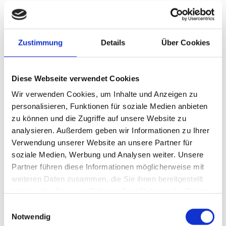
Hier sind sieben Gründe, warum Sie die kommende Ausgabe nicht
verpassen sollten:
Erstklassige Einblicke von führenden Unternehmen aus der
Zustimmung
Details
Über Cookies
ganzen Welt: Erhalten Sie Zugang zu einer
unvergleichlichen Anzahl von Expertenmeinungen und
Einblicken von Branchenexperten.
Diese Webseite verwendet Cookies
Entdecken Sie die neuesten Innovationen aus aller Welt:
Wir verwenden Cookies, um Inhalte und Anzeigen zu
Informieren Sie sich auf 40.000 m² Ausstellungsfläche und
personalisieren, Funktionen für soziale Medien anbieten
staunen Sie über die neuesten Technologien und
zu können und die Zugriffe auf unsere Website zu
Branchentrends.
analysieren. Außerdem geben wir Informationen zu Ihrer
Lassen Sie sich von neuen Konzepten und
Verwendung unserer Website an unsere Partner für
Geschäftsmodellen inspirieren: Wecken Sie Ihre Kreativität
soziale Medien, Werbung und Analysen weiter. Unsere
mit bahnbrechenden Ideen und zukunftsweisenden
Partner führen diese Informationen möglicherweise mit
Ansätzen.
weiteren Daten zusammen, die Sie ihnen bereitgestellt
Treffen Sie die besten Entscheidungen auf Grundlage eines
haben oder die sie im Rahmen Ihrer Nutzung der Dienste
vollständigen Marktüberblicks: Gewinnen Sie vielfältige und
gesammelt haben.
Einwilligungsauswahl
umfassende Erkenntnisse, um die besten strategischen
Notwendig