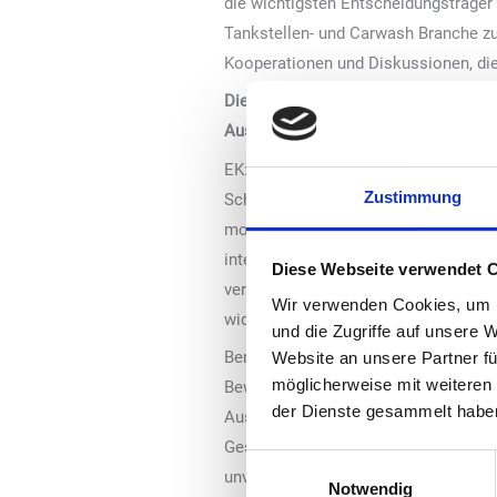
die wichtigsten Entscheidungsträger
Tankstellen- und Carwash Branche zu 
Kooperationen und Diskussionen, die
Die kommende Ausgabe markiert auch d
Ausgabe verändert?
EK: Im Laufe der Jahre hat die UNI
Zustimmung
Schauplatz eines bemerkenswerten W
modernste Technologien und bahnbrec
internationalen Ausrichtung und versc
Diese Webseite verwendet 
vergrößert. Fachleute aus der ganzen
Wir verwenden Cookies, um I
widerspiegelt.
und die Zugriffe auf unsere 
Ben Boroewitsch: Die kontinuierliche
Website an unsere Partner fü
möglicherweise mit weiteren
Beweis für den nachhaltigen Beitrag 
der Dienste gesammelt habe
Ausgabe unterstützen wir diesen Wand
Geschäftsmöglichkeiten machen könne
Einwilligungsauswahl
unvergleichlichen Networking-Potenzi
Notwendig