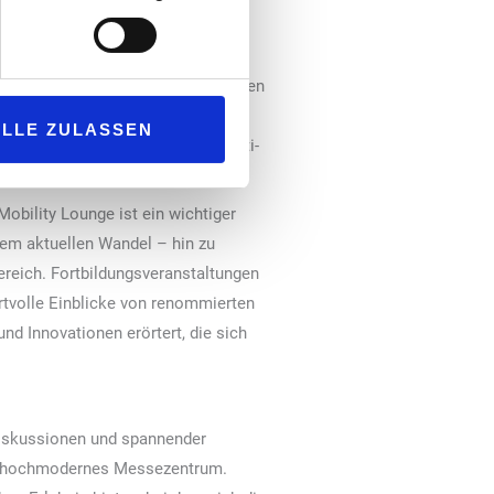
nchen. Da bereits über 90 % der
n Geräten zu sehen sein. Hier werden
s neugestalten. Innovation und
ALLE ZULASSEN
n Aufstieg von Multi-Energie-/Multi-
Mobility Lounge ist ein wichtiger
dem aktuellen Wandel – hin zu
Bereich. Fortbildungsveranstaltungen
ertvolle Einblicke von renommierten
d Innovationen erörtert, die sich
diskussionen und spannender
es, hochmodernes Messezentrum.