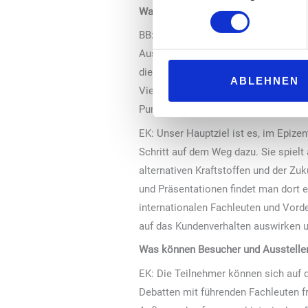
Was werden die Hauptthemen der di
BB: Die Technologie ist eine der wic
Ausstellungsfläche gebucht sind, wir
die neuesten Trends vorgestellt, die
ABLEHNEN
Vielfalt sind für Besucher, die mehr 
Purpose-Hubs und vieles mehr erfahr
EK: Unser Hauptziel ist es, im Epizen
Schritt auf dem Weg dazu. Sie spielt
alternativen Kraftstoffen und der Zuk
und Präsentationen findet man dort e
internationalen Fachleuten und Vord
auf das Kundenverhalten auswirken u
Was können Besucher und Aussteller 
EK: Die Teilnehmer können sich auf 
Debatten mit führenden Fachleuten f