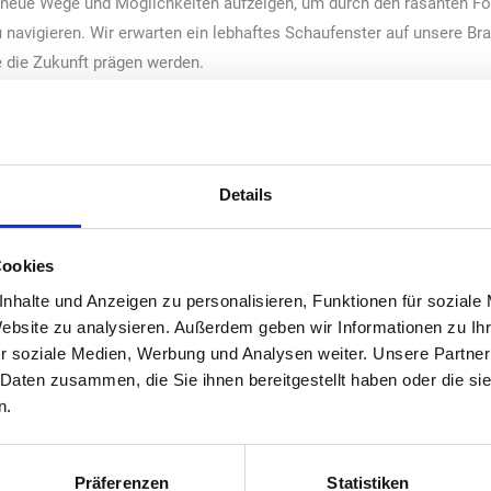
 neue Wege und Möglichkeiten aufzeigen, um durch den rasanten For
navigieren. Wir erwarten ein lebhaftes Schaufenster auf unsere Bra
 die Zukunft prägen werden.
en zehnten Jahrestag der Veranstaltung seit ihrer Premiere. Wie se
TI expo sowohl an Größe als auch an Umfang erheblich zugenommen.
Details
andels, mit Unternehmen, die immer wieder die Grenzen verschiebe
hende Lösungen präsentieren. Auch die globale Reichweite der Ver
hiedener Initiativen zur Erleichterung der Reisevorbereitungen, ein
Cookies
 Welt treffen sich immer häufiger auf der Messe, was ihre Rolle als
nhalte und Anzeigen zu personalisieren, Funktionen für soziale
Website zu analysieren. Außerdem geben wir Informationen zu I
 Unterstützung von Ausstellern und Kooperationspartnern seit unse
r soziale Medien, Werbung und Analysen weiter. Unsere Partner
 Daten zusammen, die Sie ihnen bereitgestellt haben oder die s
und das Wirken der UNITI expo. Die Entwicklung schreitet in rasan
n.
el. Wir bieten den Teilnehmern eine Plattform, auf der sie das Be
n. Der richtungsweisende Charakter der Veranstaltung hat im Lau
als einzigartige Kooperationen gefördert.
Präferenzen
Statistiken