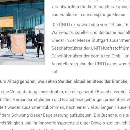
verantwortlich für die Ausstellerakquise
und Einblicke in die diesjährige Messe.
Die UNITI expo wird sich vom 14. bis 16.
Während Aussteller und Besucher aus alle
wieder in der Messe Stuttgart zusamme
Geschäftsführer der UNITI-Kraftstoff G
Geschäftsführer der com-a-tec GmbH und 
Ausstellerakquise der UNITI expo, was d
hat.
m Alltag gehören, wie sehen Sie den aktuellen Stand der Branche, di
 eine Veranstaltung auszurichten, die die gesamte Branche vereint
t allen Verbandsmitgliedern und Branchenzugehörigen präsentiert w
tert wieder zusammenzukommen, nach einer viel zu langen Pause. I
uf dem Schwung dieser Begeisterung aufzubauen. Die Branche, die si
ndsfähigkeit und ihr Innovationspotenzial unter Beweis stellen. Ich 