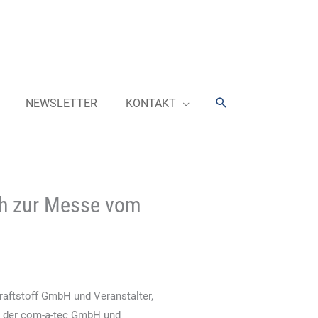
Suchen
NEWSLETTER
KONTAKT
ch zur Messe vom
raftstoff GmbH und Veranstalter,
r der com-a-tec GmbH und