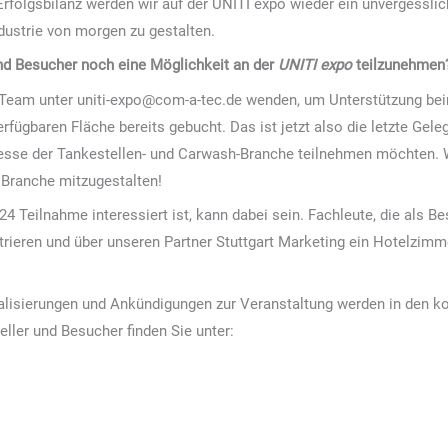
rfolgsbilanz werden wir auf der UNITI expo wieder ein unvergesslich
ndustrie von morgen zu gestalten.
 und Besucher noch eine Möglichkeit an der
UNITI expo
teilzunehmen
r Team unter uniti-expo@com-a-tec.de wenden, um Unterstützung be
erfügbaren Fläche bereits gebucht. Das ist jetzt also die letzte Gel
esse der Tankestellen- und Carwash-Branche teilnehmen möchten. Wi
 Branche mitzugestalten!
024 Teilnahme interessiert ist, kann dabei sein. Fachleute, die als
trieren und über unseren Partner Stuttgart Marketing ein Hotelzimmer
ualisierungen und Ankündigungen zur Veranstaltung werden in den
eller und Besucher finden Sie unter: