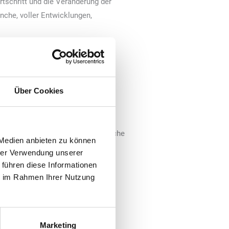
tschritt und die Veränderung der
nche, voller Entwicklungen,
hr hat sie sich seit ihrer ersten
 Unsere Ausstellungsfläche war
Über Cookies
n, indem sie bei jeder Ausgabe
anstaltung hat sich dank ihrer
schließlich der Unterkunftspakete,
 globaler Knotenpunkt für die Branche
 Medien anbieten zu können
hrer Verwendung unserer
rer ersten Ausgabe ist auch ein
 führen diese Informationen
ie im Rahmen Ihrer Nutzung
tem Tempo voran, und mit jeder
ste aus den neuen
fe der Jahre dank ihres
Marketing