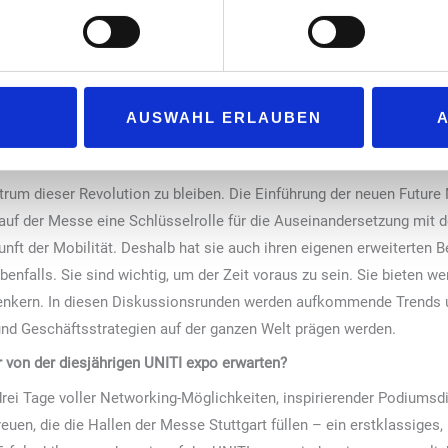
esjährigen
UNITI expo
sein?
htigsten Triebfedern für die ständige Weiterentwicklung unserer Bra
d in den Hallen der UNITI expo eine breite Palette an hochmoderne
 die Landschaft des Tankstellen-, Convenience- und Carwash-Bereich
AUSWAHL ERLAUBEN
über bahnbrechende intelligente Lösungen, neue Mobilitätstrends, de
en möchten, garantiert.
trum dieser Revolution zu bleiben. Die Einführung der neuen Future 
 auf der Messe eine Schlüsselrolle für die Auseinandersetzung mit 
unft der Mobilität. Deshalb hat sie auch ihren eigenen erweiterten 
benfalls. Sie sind wichtig, um der Zeit voraus zu sein. Sie bieten w
enkern. In diesen Diskussionsrunden werden aufkommende Trends un
nd Geschäftsstrategien auf der ganzen Welt prägen werden.
von der diesjährigen UNITI expo erwarten?
drei Tage voller Networking-Möglichkeiten, inspirierender Podiums
reuen, die die Hallen der Messe Stuttgart füllen – ein erstklassig