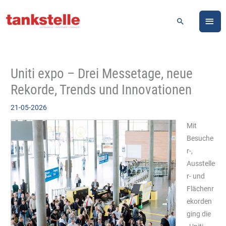
Zum
HA
Inhalt
Suchen
springen
Uniti expo – Drei Messetage, neue
Rekorde, Trends und Innovationen
21-05-2026
Mit
Besuche
r-,
Ausstelle
r- und
Flächenr
ekorden
ging die