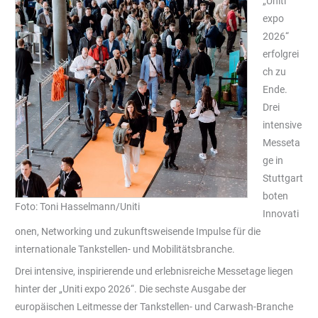
„Uniti
expo
2026“
erfolgrei
ch zu
Ende.
Drei
intensive
Messeta
ge in
Stuttgart
boten
Foto: Toni Hasselmann/Uniti
Innovati
onen, Networking und zukunftsweisende Impulse für die
internationale Tankstellen- und Mobilitätsbranche.
Drei intensive, inspirierende und erlebnisreiche Messetage liegen
hinter der „Uniti expo 2026“. Die sechste Ausgabe der
europäischen Leitmesse der Tankstellen- und Carwash-Branche