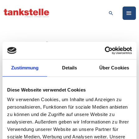
Zum
HA
Inhalt
Suchen
springen
ThinxNet – flächendeckendes
Bezahlen per ryd pay in Belgien
15-06-2021
Zustimmung
Details
Über Cookies
Autofahrer können ab sofort im gesamten Netzwerk von MAES
Energy & Mobility und damit flächendeckend in Belgien mit ryd
Diese Webseite verwendet Cookies
pay per App vom Auto aus bezahlen. Mit einem Marktanteil von
Wir verwenden Cookies, um Inhalte und Anzeigen zu
über zehn Prozent ist MAES das größte unabhängige
personalisieren, Funktionen für soziale Medien anbieten
Tankstellenunternehmen des Landes. ryd pay trifft in Belgien auf
zu können und die Zugriffe auf unsere Website zu
ein äußerst attraktives, weil digital affines Marktumfeld. In einer
analysieren. Außerdem geben wir Informationen zu Ihrer
Umfrage des Verbandes des belgischen Finanzsektors Febelfin
Verwendung unserer Website an unsere Partner für
gaben 89 Prozent der Befragten an, digitale Bezahllösungen zu
soziale Medien, Werbung und Analysen weiter. Unsere