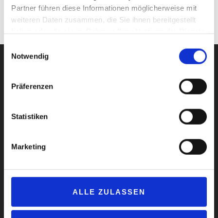
bevorzugen. Digital Payment ist in Belgien auf dem Vormarsch
Partner führen diese Informationen möglicherweise mit
und kontaktlose Zahlmöglichkeiten boomen.
weiteren Daten zusammen, die Sie ihnen bereitgestellt
de.ryd.one
haben oder die sie im Rahmen Ihrer Nutzung der Dienste
gesammelt haben.
Einwilligungsauswahl
Notwendig
Präferenzen
Impressum
Datenschutzerklärung
Statistiken
AGB
Compliance
Marketing
Produktsicherheit
Suchen
ALLE ZULASSEN
medialog GmbH & Co. KG
Am Bollgraben 1