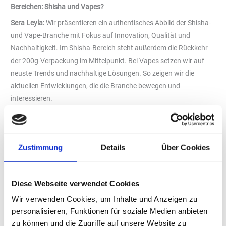
Bereichen: Shisha und Vapes?
Sera Leyla:
Wir präsentieren ein authentisches Abbild der Shisha-
und Vape-Branche mit Fokus auf Innovation, Qualität und
Nachhaltigkeit. Im Shisha-Bereich steht außerdem die Rückkehr
der 200g-Verpackung im Mittelpunkt. Bei Vapes setzen wir auf
neuste Trends und nachhaltige Lösungen. So zeigen wir die
aktuellen Entwicklungen, die die Branche bewegen und
interessieren.
Wie sieht das Rahmenprogramm aus?
Sera Leyla:
Wie in den vergangenen Jahren vergeben wir auch in
diesem Jahr Awards in verschiedenen Kategorien wie z.B. Best
Zustimmung
Details
Über Cookies
Tobacco, Best Vape Product. Es gibt Umfragen, die wir über
unsere Social Media Kanäle regelmäßig durchführen, bei denen
Follower abstimmen können, welches Produkt ihr Favorit ist. Wir
Diese Webseite verwendet Cookies
fassen diese Daten über das ganze Jahr zusammen und verleihen
Wir verwenden Cookies, um Inhalte und Anzeigen zu
dann die Awards an die Hersteller vor Ort.
personalisieren, Funktionen für soziale Medien anbieten
Erster Messetag ist Fachbesuchertag
zu können und die Zugriffe auf unsere Website zu