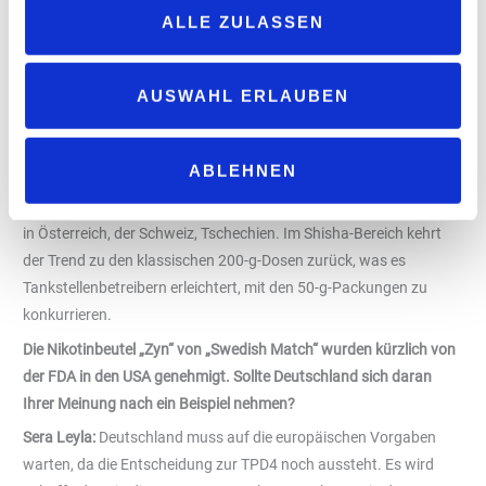
Konsumenten entscheiden sich für Leer-Geräte, die sie mit 10-ml-
ALLE ZULASSEN
Flaschen auffüllen, wodurch sie bis zu 35% sparen können. Der
Wechsel zu Pods und nachfüllbaren Geräten spiegelt den Wunsch
nach nachhaltigeren und kostengünstigeren Alternativen wider,
AUSWAHL ERLAUBEN
die den Verbrauchern eine bessere Kontrolle über ihre Produkte
ermöglichen.
ABLEHNEN
Zudem wächst die Zahl der Konsumenten von Kautabak bzw.
Snus, vor allem in grenznahen Gebieten, wo Snus erlaubt ist, wie
in Österreich, der Schweiz, Tschechien. Im Shisha-Bereich kehrt
der Trend zu den klassischen 200-g-Dosen zurück, was es
Tankstellenbetreibern erleichtert, mit den 50-g-Packungen zu
konkurrieren.
Die Nikotinbeutel „Zyn“ von „Swedish Match“ wurden kürzlich von
der FDA in den USA genehmigt. Sollte Deutschland sich daran
Ihrer Meinung nach ein Beispiel nehmen?
Sera Leyla:
Deutschland muss auf die europäischen Vorgaben
warten, da die Entscheidung zur TPD4 noch aussteht. Es wird