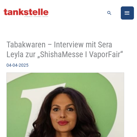
Zum
HA
Inhalt
Suchen
springen
Tabakwaren – Interview mit Sera
Leyla zur „ShishaMesse I VaporFair“
04-04-2025