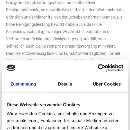
Das gelingt dank leistungsstarker und kälteaktiver
Reinigungstenside, so dass die Wischerblätter den Winterschmutz
gründlich und schlierenfrei von der Scheibe entfernen können. Die
hohe Reinigungsleistung bewirkt dabei auch, dass die
Scheibenwaschanlage weniger Wischtakte benötigt und der
Verbrauch an Reinigungsflüssigkeit gering ausfällt, was
schließlich auch die Kosten pro Reinigungsvorgang minimiert.
Dank einer zuverlässig lack- und kunststoffverträglichen Formel
ist der neue Winterscheibenreiniger auch für hochwertige Laser-,
Matrix-LED- sowie XENON-Scheinwerfer bestens geeignet. Die
Rezeptur ist zudem für den Einsatz mit neuen
Wischertechnologien und Fächerdüsen erprobt.
Zustimmung
Details
Über Cookies
Hochkonzentrierte Formel für die zuverlässige Scheibenenteisung
Dank einer bewährten Zusammensetzung und dem praktischen
Diese Webseite verwendet Cookies
Sprühkopf lässt sich der „Sonax Scheibenenteiser Sweet Home
Wir verwenden Cookies, um Inhalte und Anzeigen zu
Special Edition“ sehr gleichmäßig und lückenlos auf die vereisten
personalisieren, Funktionen für soziale Medien anbieten
Flächen verteilen. Das hochkonzentrierte Spray taut die
zu können und die Zugriffe auf unsere Website zu
Eisschicht sofort auf – auch an Stellen, die in mechanischer