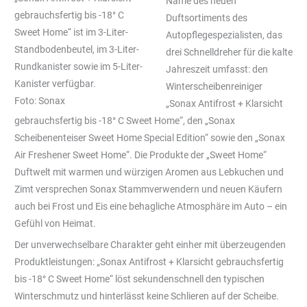
Name des neuen
gebrauchsfertig bis -18° C
Duftsortiments des
Sweet Home“ ist im 3-Liter-
Autopflegespezialisten, das
Standbodenbeutel, im 3-Liter-
drei Schnelldreher für die kalte
Rundkanister sowie im 5-Liter-
Jahreszeit umfasst: den
Kanister verfügbar.
Winterscheibenreiniger
Foto: Sonax
„Sonax Antifrost + Klarsicht
gebrauchsfertig bis -18° C Sweet Home“, den „Sonax
Scheibenenteiser Sweet Home Special Edition“ sowie den „Sonax
Air Freshener Sweet Home“. Die Produkte der „Sweet Home“
Duftwelt mit warmen und würzigen Aromen aus Lebkuchen und
Zimt versprechen Sonax Stammverwendern und neuen Käufern
auch bei Frost und Eis eine behagliche Atmosphäre im Auto – ein
Gefühl von Heimat.
Der unverwechselbare Charakter geht einher mit überzeugenden
Produktleistungen: „Sonax Antifrost + Klarsicht gebrauchsfertig
bis -18° C Sweet Home“ löst sekundenschnell den typischen
Winterschmutz und hinterlässt keine Schlieren auf der Scheibe.