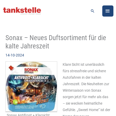
Zum
HA
Inhalt
Suchen
springen
Sonax – Neues Duftsortiment für die
kalte Jahreszeit
14-10-2024
Klare Sicht ist unerlässlich
fürs stressfreie und sichere
Autofahren in der kalten
Jahreszeit. Die Neuheiten zur
Wintersaison von Sonax
sorgen jetzt für mehr als das
– sie wecken heimatliche
Gefühle. „Sweet Home“ ist der
„Sonax Antifrost + Klarsicht