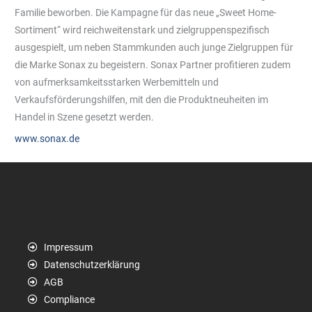
Familie beworben. Die Kampagne für das neue „Sweet Home-
Sortiment“ wird reichweitenstark und zielgruppenspezifisch
ausgespielt, um neben Stammkunden auch junge Zielgruppen für
die Marke Sonax zu begeistern. Sonax Partner profitieren zudem
von aufmerksamkeitsstarken Werbemitteln und
Verkaufsförderungshilfen, mit den die Produktneuheiten im
Handel in Szene gesetzt werden.
www.sonax.de
Impressum
Datenschutzerklärung
AGB
Compliance