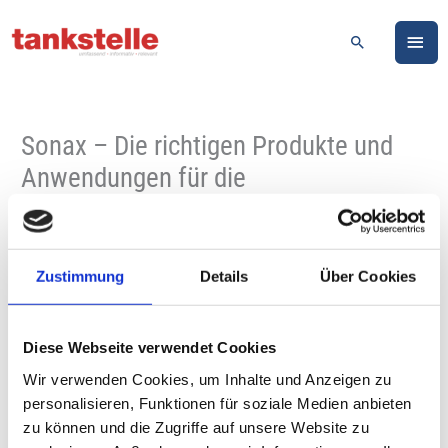
Zum
HA
Inhalt
Suchen
springen
Sonax – Die richtigen Produkte und
Anwendungen für die
Waschhallenreinigung
21-12-2022
Zustimmung
Details
Über Cookies
Der
Chemiespezialist
Sonax hat einen
Diese Webseite verwendet Cookies
neuen Plan
Wir verwenden Cookies, um Inhalte und Anzeigen zu
veröffentlicht mit
personalisieren, Funktionen für soziale Medien anbieten
umfangreichen
zu können und die Zugriffe auf unsere Website zu
Produkthinweisen