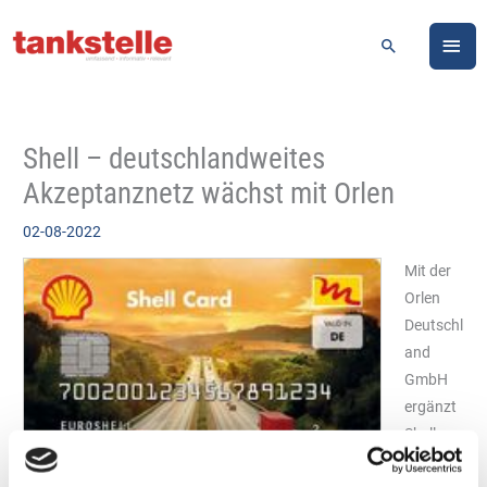
Zum
HA
Inhalt
Suchen
springen
Shell – deutschlandweites
Akzeptanznetz wächst mit Orlen
02-08-2022
Mit der
Orlen
Deutschl
and
GmbH
ergänzt
Shell
sein