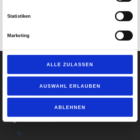
Officer bei der Orlen Deutschland. Mit der Shell Card können
Kunden neben Shell Stationen auch die von Avia, Eni/Agip, Esso,
Statistiken
OMV, Orlen/Star und Westfalen nutzen.
www.shell.com
Marketing
www.orlen-deutschland.de
ALLE ZULASSEN
AUSWAHL ERLAUBEN
Impressum
Datenschutzerklärung
AGB
ABLEHNEN
Compliance
Produktsicherheit
Suchen