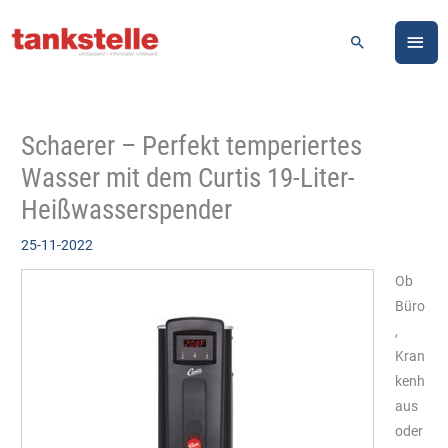
Zum
HA
Inhalt
Suchen
springen
Schaerer – Perfekt temperiertes
Wasser mit dem Curtis 19-Liter-
Heißwasserspender
25-11-2022
Ob
Büro
,
Kran
kenh
aus
oder