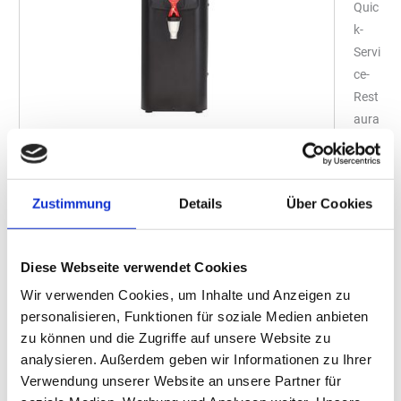
Quic
k-
Servi
ce-
Rest
aura
nt –
wo
Der 19-Liter-Heißwasserspender in elegantem Schwarz
Tee,
von Wilbur Curtis stellt perfekt temperiertes Wasser für
Zustimmung
Details
Über Cookies
Supp
Tee und Co. zur Verfügung.
en
(Foto: Schaerer)
und
Diese Webseite verwendet Cookies
andere Instantprodukte schnell und unkompliziert zubereitet
Wir verwenden Cookies, um Inhalte und Anzeigen zu
werden sollen, muss jederzeit heißes Wasser verfügbar sein. Der
personalisieren, Funktionen für soziale Medien anbieten
19-Liter-Heißwasserspender in elegantem Schwarz von Wilbur
zu können und die Zugriffe auf unsere Website zu
Curtis bietet hier ein entscheidendes Komfort-Plus. Dank des
analysieren. Außerdem geben wir Informationen zu Ihrer
digitalen G3-Steuermoduls hält das Gerät das bevorratete Wasser
Verwendung unserer Website an unsere Partner für
durchgehend auf einer exakt einstellbaren Temperatur zwischen