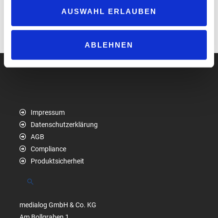
Stunden nach der letzten Entnahme auf einer Temperatur von 60
AUSWAHL ERLAUBEN
°C.
www.schaerer.com
ABLEHNEN
Impressum
Datenschutzerklärung
AGB
Compliance
Produktsicherheit
Suchen
medialog GmbH & Co. KG
Am Bollgraben 1