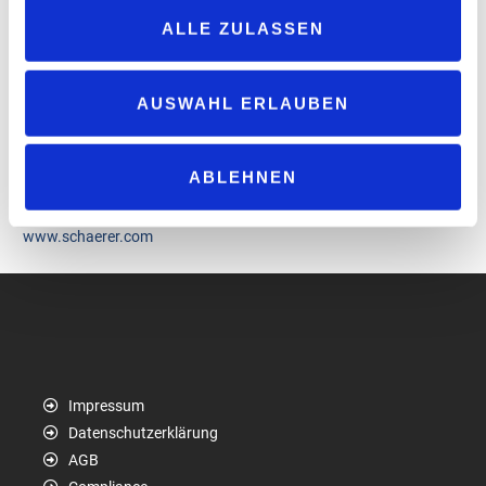
Servicepersonal. Er ist leichter als sein Pendant aus Metall und
ALLE ZULASSEN
erhitzt sich nicht so schnell. Zudem ist der Behälter mit einem
Schutzmechanismus ausgestattet, der bei der Entnahme vor
Spritzern und Dampf schützt. Um Serviceprozesse zu minimieren,
AUSWAHL ERLAUBEN
verfügt das Brühsystem über einen Festwasseranschluss. Mit
dem zusätzlichen Heißwasserhahn können neben der
Zubereitung von Tee und Kaffee auch größere Mengen Wasser
ABLEHNEN
direkt entnommen werden.
www.schaerer.com
Impressum
Datenschutzerklärung
AGB