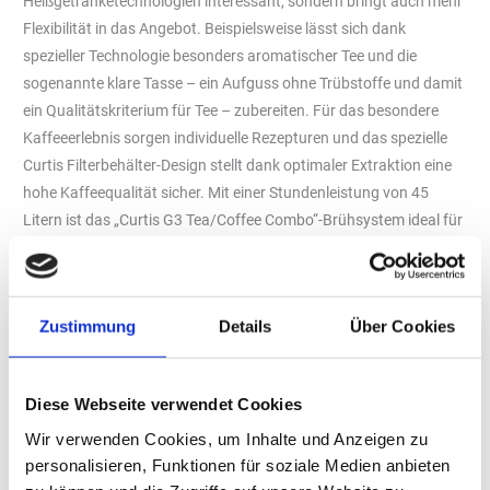
Heißgetränketechnologien interessant, sondern bringt auch mehr
Flexibilität in das Angebot. Beispielsweise lässt sich dank
spezieller Technologie besonders aromatischer Tee und die
sogenannte klare Tasse – ein Aufguss ohne Trübstoffe und damit
ein Qualitätskriterium für Tee – zubereiten. Für das besondere
Kaffeeerlebnis sorgen individuelle Rezepturen und das spezielle
Curtis Filterbehälter-Design stellt dank optimaler Extraktion eine
hohe Kaffeequalität sicher. Mit einer Stundenleistung von 45
Litern ist das „Curtis G3 Tea/Coffee Combo“-Brühsystem ideal für
den Einsatz in der Systemgastronomie, aber auch in
Selbstbedienungsrestaurants sowie für die Tee- und
Kaffeeversorgung in Unternehmen, Krankenhäusern und
Zustimmung
Details
Über Cookies
Seniorenresidenzen geeignet. Auch der Heißwasser-Spender ist
für diese Einsatzbereiche optimal. Er produziert pro Stunde bis zu
57 Liter heißes Wasser für die Zubereitung von Suppen und
Diese Webseite verwendet Cookies
anderen Instantprodukten und hält es dank des
Wir verwenden Cookies, um Inhalte und Anzeigen zu
Energiesparmodus bis zu vier Stunden nach der letzten Ausgabe
personalisieren, Funktionen für soziale Medien anbieten
auf einer Temperatur von 60°C. Das einzigartige „Curtis