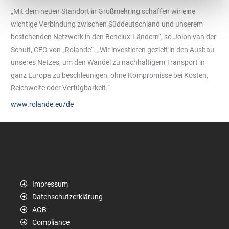
„Mit dem neuen Standort in Großmehring schaffen wir eine
wichtige Verbindung zwischen Süddeutschland und unserem
bestehenden Netzwerk in den Benelux-Ländern“, so Jolon van der
Schuit, CEO von „Rolande“. „Wir investieren gezielt in den Ausbau
unseres Netzes, um den Wandel zu nachhaltigem Transport in
ganz Europa zu beschleunigen, ohne Kompromisse bei Kosten,
Reichweite oder Verfügbarkeit.“
www.rolande.eu/de
Impressum
Datenschutzerklärung
AGB
Compliance