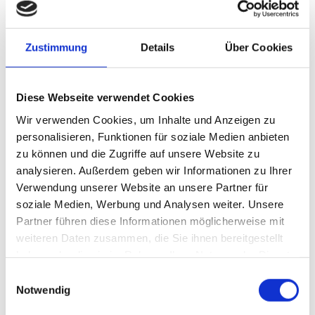
Zustimmung
Details
Über Cookies
Diese Webseite verwendet Cookies
Wir verwenden Cookies, um Inhalte und Anzeigen zu
personalisieren, Funktionen für soziale Medien anbieten
zu können und die Zugriffe auf unsere Website zu
analysieren. Außerdem geben wir Informationen zu Ihrer
Verwendung unserer Website an unsere Partner für
Offizielle Einweihung der Bio-LNG-Tankstelle von Rolande in
soziale Medien, Werbung und Analysen weiter. Unsere
Großmehring: Werner Schneider (stv. Bürgermeister
Partner führen diese Informationen möglicherweise mit
Großmehring), Jolon van der Schuit (CEO von Rolande),
weiteren Daten zusammen, die Sie ihnen bereitgestellt
Christian Moser (MdB, Umweltpolitischer Sprecher der CSU-
haben oder die sie im Rahmen Ihrer Nutzung der Dienste
Landesgruppe im Bundestag und Mitglied des
gesammelt haben.
Umweltausschusses des Bundestags), Ronit Ghai (Sales
Einwilligungsauswahl
Notwendig
Manager für Deutschland bei Rolande), Bernhard Sammiller
(stv. Landrat des Landkreises Eichstätt) (v.l.n.r).