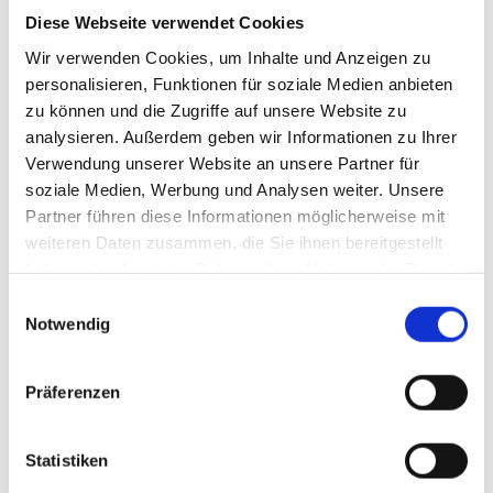
betreut er seit Herbst 2024 das Vertriebsgeschäft in Baden-
Diese Webseite verwendet Cookies
Württemberg.
Wir verwenden Cookies, um Inhalte und Anzeigen zu
Davor arbeitete Volker Bogenschütz als Service-, Niederlassungs-
personalisieren, Funktionen für soziale Medien anbieten
und Gebietsleiter für mehrere Firmen in verschiedenen Bereichen
zu können und die Zugriffe auf unsere Website zu
der industriellen Kältetechnik. Er ist Kälteanlagenbauermeister
analysieren. Außerdem geben wir Informationen zu Ihrer
und geprüfter Technischer Betriebswirt IHK.
Verwendung unserer Website an unsere Partner für
soziale Medien, Werbung und Analysen weiter. Unsere
Key-Account-Management für DACH neu organisiert
Partner führen diese Informationen möglicherweise mit
Darüber hinaus
weiteren Daten zusammen, die Sie ihnen bereitgestellt
hat „Rivacold“
haben oder die sie im Rahmen Ihrer Nutzung der Dienste
das Key-
gesammelt haben.
Einwilligungsauswahl
Account-
Notwendig
Management
für
Deutschland,
Präferenzen
Österreich und
die Schweiz neu
Statistiken
organisiert. Das