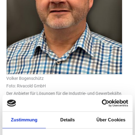
Volker Bogenschütz
Foto: Rivacold GmbH
Der Anbieter für Lösungen für die Industrie- und Gewerbekälte,
„Rivacold CI GmbH“, mit Sitz in Fellbach, baut ihre
Vertriebsmannschaft weiter aus. Neu im Team ist Volker
Bogenschütz (59). Als Gebietsleiter für die Intercompany-Firmen
Zustimmung
Details
Über Cookies
„Rivacold CI GmbH“ und „CI GmbH Control Instruments“ mit
Produkten der Marken „Rivacold“, „Pego“, „Carel“ und „Copeland“