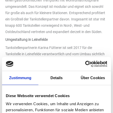
einen gastronomischen Treffpunkt mit Wohlfühlatmosphäre
umgewandelt. Das Konzept ist modular und eignet sich sowohl
für große als auch für kleinere Stationen. Entsprechend profitiert
ein Großteil der Tankstellenpartner davon. Insgesamt ist star mit
knapp 600 Tankstellen vorwiegend in Nord-, West- und
Ostdeutschland vertreten und expandiert derzeit in den Süden.
Umgestaltung in Leinefelde
Tankstellenpartnerin Karina Fütterer ist seit 2017 für die
Tankstelle in Leinefelde verantwortlich und vom Umbau sichtlich
begeistert. Das Konzept orientiere sich klar an den Kunden, erklärt
sie, auch das Team freue sich über das neue Arbeitsumfeld.
Fütterer betreibt insgesamt drei Stationen für Orlen Deutschland,
Zustimmung
Details
Über Cookies
neben der star Tankstelle in Leinefelde auch jeweils eine in
Göttingen und Sondershausen, die nun alle innovativ umgerüstet
und gestaltet sind. Der Fokus liegt dabei auf dem
Diese Webseite verwendet Cookies
gastronomischen Bereich. Dieser ist in warmen Holztönen
Wir verwenden Cookies, um Inhalte und Anzeigen zu
gestaltet und lädt zum Erholen auf verschiedenen
personalisieren, Funktionen für soziale Medien anbieten
Sitzmöglichkeiten ein – zu jedem Anlass und für alle Zielgruppen.