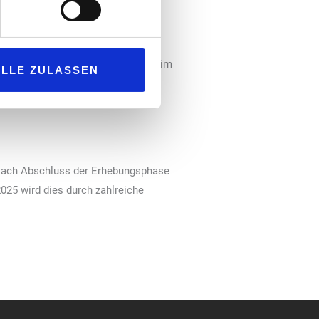
ingten CO2-Fußabdrücken
on 2002, 2008 und 2017 der
tagsmobilität mit verschiedenen
 Radverkehr sowie Entwicklungen im
ALLE ZULASSEN
r wie etwa die Nutzung von
ck im Verkehr. Auch die
 Nach Abschluss der Erhebungsphase
25 wird dies durch zahlreiche