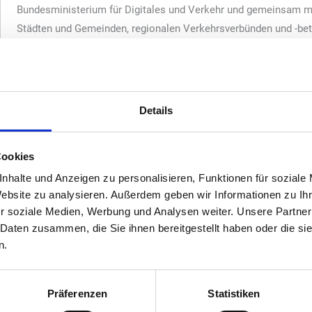
Bundesministerium für Digitales und Verkehr und gemeinsam mi
Städten und Gemeinden, regionalen Verkehrsverbünden und -bet
beteiligen sich über 60 Regionen an den regionalen Aufstockunge
angewandte Sozialwissenschaft in Bonn ist wie bereits 2017 
mit dem Institut für Verkehrsforschung am DLR, der IVT GmbH 
Durchführung betraut. Die MiD wird in etwa alle fünf Jahre erhob
Details
gen Personen in einer einjährigen Erhebungsphase
er 185.000 teilnehmenden Haushalte eine Person zu Beginn einen H
Cookies
zeln gebeten, an je einem Berichtstag sämtliche Wege zu erfassen.
nhalte und Anzeigen zu personalisieren, Funktionen für soziale
t dies schriftlich, online oder telefonisch möglich. Geschätzt werd
Website zu analysieren. Außerdem geben wir Informationen zu I
Berichtstage werden gleichmäßig über 365 aufeinanderfolgende Tag
r soziale Medien, Werbung und Analysen weiter. Unsere Partner
saisonale und wochentägliche Schwankungen im Verkehrsgeschehen 
 Daten zusammen, die Sie ihnen bereitgestellt haben oder die s
n.
000 Haushalte erfolgt nach einem Zufallsverfahren.
e Studie unterliegt den strengen Datenschutzbestimmungen für die 
gten werden ausschließlich anonymisiert genutzt.
Präferenzen
Statistiken