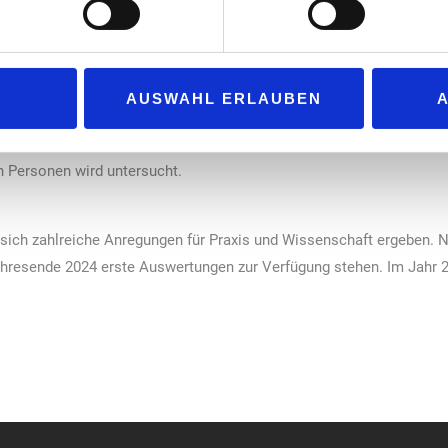
adverkehr, dem ÖPNV und dem Autoverkehr sowie den verkehrsbed
ie regionalen Verkehrsplanung. Darüber hinaus werden sie wie sch
llt. Die Studie befasst sich neben der aktuellen Erfassung der All
hr. Dazu zählen Homeoffice-Wirkungen, Anforderungen im Fuß- und
AUSWAHL ERLAUBEN
 das Deutschlandticket. Ebenso dazu gehören Trends im Autoverkeh
fasst sich die MiD mit Umweltwirkungen und unserem CO2-Fußabdru
n Personen wird untersucht.
 sich zahlreiche Anregungen für Praxis und Wissenschaft ergeben.
esende 2024 erste Auswertungen zur Verfügung stehen. Im Jahr 20