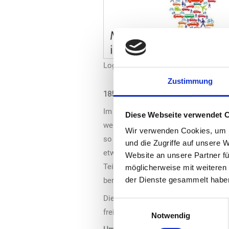
Logo: MiD
Zustimmung
185.000 Haushalte mit 370.000 befra
Im Rahmen der MiD füllt in jedem d
Diese Webseite verwendet 
werden alle Haushaltsmitglieder ein
Wir verwenden Cookies, um I
so einfach wie möglich zu machen, is
und die Zugriffe auf unsere 
etwa 370.000 Personen erfasst. Die 
Website an unsere Partner fü
Teilnehmern vorgegeben. So werden 
möglicherweise mit weiteren
der Dienste gesammelt habe
berücksichtigt. Die Auswahl der 185.
Die vom Bundesministerium initiiert
Einwilligungsauswahl
freiwillig und die Angaben der Befra
Notwendig