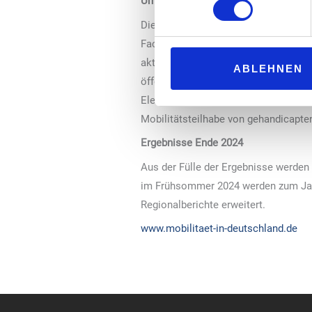
Umfassende Inhalte zum Fuß- und R
Die Daten dienen der bundesweiten w
Fachwissenschaft zur Verfügung geste
aktuellen Themen rund um den Verke
ABLEHNEN
öffentlichen Verkehr wie etwa durch
Elektrofahrzeugen. Nicht zuletzt be
Mobilitätsteilhabe von gehandicapte
Ergebnisse Ende 2024
Aus der Fülle der Ergebnisse werden
im Frühsommer 2024 werden zum Jahr
Regionalberichte erweitert.
www.mobilitaet-in-deutschland.de