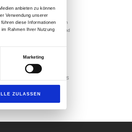
Ausland in die Shops gefunden
 Medien anbieten zu können
hrer Verwendung unserer
der die Cola aus Asien entwickeln
 führen diese Informationen
ie im Rahmen Ihrer Nutzung
 Ebenfalls extrem erfolgreich sind
rt MCS Geschäftsführer Torsten
erden gezeigt. Im Rahmen des
Marketing
kombiniert mit einem digitalen und
g. Wie die Werbemittel aus dem
rgestellt werden, kann auf dem MCS
ALLE ZULASSEN