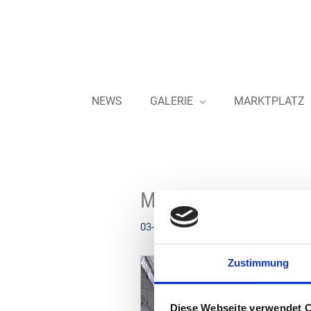
Zum
Inhalt
springen
NEWS
GALERIE
MARKTPLATZ
MCS – Shoplieferant
03-05-2024
Zustimmung
Diese Webseite verwendet 