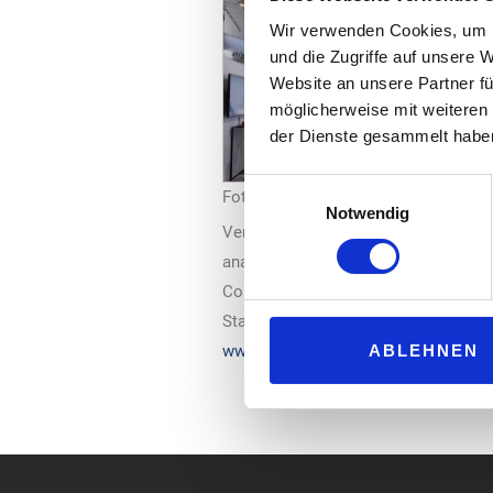
Wir verwenden Cookies, um I
und die Zugriffe auf unsere 
Website an unsere Partner fü
möglicherweise mit weiteren
der Dienste gesammelt habe
Einwilligungsauswahl
Foto: MCS
Notwendig
Verkaufsförderungskonzeptes Just fre
analogen Werbe-konzept. In der Wer
Connector auf Kassensysteme von Hut
Stand live getestet werden.
ABLEHNEN
www.mcs.eu