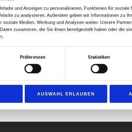
die über Social Media den Weg aus dem 
nhalte und Anzeigen zu personalisieren, Funktionen für soziale
haben.
Website zu analysieren. Außerdem geben wir Informationen zu I
„Die Fanta und die Snacks aus den USA o
r soziale Medien, Werbung und Analysen weiter. Unsere Partner
 Daten zusammen, die Sie ihnen bereitgestellt haben oder die s
sich zunehmend zum Renner in den Shops.
n.
E-Shishas, die natürlich auf
dem MCS-Stand gezeigt werden.“ erläute
Eichinger. Aber auch frische Produkte w
Präferenzen
Statistiken
sh bietet der Großhändler ein Sortiment relevanter Frischeartikel 
beplattform Connector stehen hunderte Werbevorlagen zur Verfügun
h oder Ratio, und Social Media geteilt oder über die Pace App da
AUSWAHL ERLAUBEN