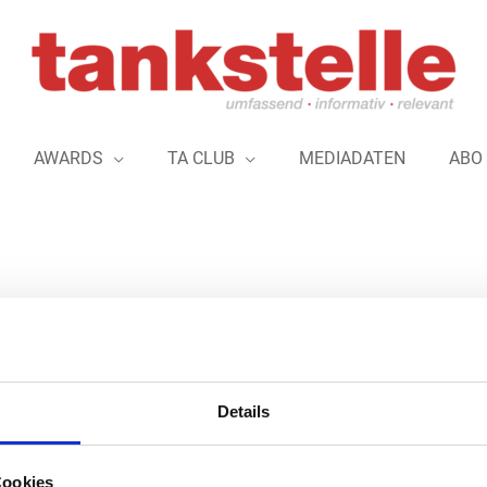
AWARDS
TA CLUB
MEDIADATEN
ABO
 lädt zum Uniti expo Stand
Details
Der mittelständische Tankstellenlieferan
breites Spektrum sehenswerter Themen f
Sortimente aus der Rubrik #New Generat
Cookies