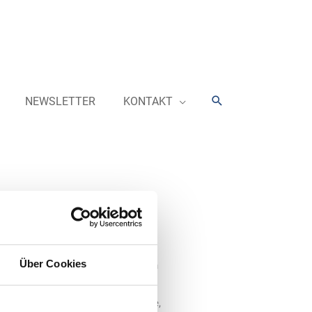
Suchen
NEWSLETTER
KONTAKT
Über Cookies
t MCS bietet auf der Uniti expo ein
ür das Shopgeschäft. Innovative
ion umfassen zahlreiche Produkte,