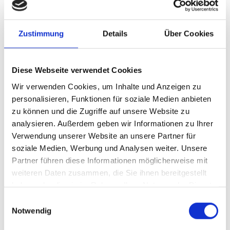
Nutzung von Wasserstoff bündeln.
„Daimler Truck“ verfolgt bei der Dekarbonisierung des
Straßengüterverkehrs einen technologieoffenen Ansatz mit
Zustimmung
Details
Über Cookies
batterieelektrischen und wasserstoffbetriebenen Antrieben. Das
Unternehmen plant, ab Ende 2026 insgesamt 100
Diese Webseite verwendet Cookies
flüssigwasserstoffbetriebene Brennstoffzellen-Lkw bei Kunden
einzusetzen. Die Serienproduktion entsprechender Fahrzeuge ist
Wir verwenden Cookies, um Inhalte und Anzeigen zu
für die frühen 2030er Jahre vorgesehen.
personalisieren, Funktionen für soziale Medien anbieten
zu können und die Zugriffe auf unsere Website zu
„Die Skalierung von wasserstoffbetriebenen Lkw in Europa im
analysieren. Außerdem geben wir Informationen zu Ihrer
kommenden Jahrzehnt wird nur möglich sein, wenn eine
Verwendung unserer Website an unsere Partner für
zuverlässige und wettbewerbsfähige Versorgung mit flüssigem
soziale Medien, Werbung und Analysen weiter. Unsere
Wasserstoff sichergestellt ist“, erklärte Manfred Schuckert, Leiter
Partner führen diese Informationen möglicherweise mit
Regulatory Strategy bei „Daimler Truck“.
weiteren Daten zusammen, die Sie ihnen bereitgestellt
Kombination von Infrastruktur, Handelskompetenz und Technologien
haben oder die sie im Rahmen Ihrer Nutzung der Dienste
„Wasserstoff kann zu einem zentralen Treiber der europäischen
gesammelt haben.
Einwilligungsauswahl
Energiewende werden, und Hamburg ist ideal positioniert, um
Notwendig
Deutschlands wichtigstes Eingangstor zu werden“, sagte Volker