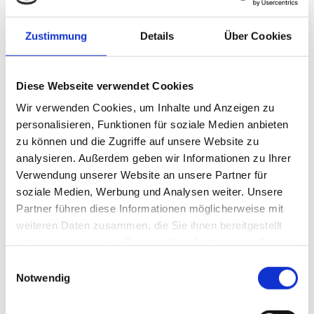
Zustimmung
Details
Über Cookies
Diese Webseite verwendet Cookies
Wir verwenden Cookies, um Inhalte und Anzeigen zu
personalisieren, Funktionen für soziale Medien anbieten
Die neue Zapfsäule MAX Dispenser 1.5 verbessert das
zu können und die Zugriffe auf unsere Website zu
Betankungserlebnis und die Sicherheit der Anwender
analysieren. Außerdem geben wir Informationen zu Ihrer
Foto: Maximator Hydrogen GmbH
Verwendung unserer Website an unsere Partner für
Individualisierbarkeit und Benutzerfreundlichkeit stehen im
soziale Medien, Werbung und Analysen weiter. Unsere
Mittelpunkt der innovativen Lösungen, die Maximator Hydrogen
Partner führen diese Informationen möglicherweise mit
im Rahmen der Hannover Messe vorstellt. Während der neue MAX
weiteren Daten zusammen, die Sie ihnen bereitgestellt
Dispenser 1.5 eine nahtlose Benutzererfahrung mit bewährter
haben oder die sie im Rahmen Ihrer Nutzung der Dienste
Maximator-Hochdruck-Technologie, digitaler
gesammelt haben.
Einwilligungsauswahl
Benutzerschnittstelle und höchster funktionaler Sicherheit
Notwendig
verbindet, ermöglicht die Weiterentwicklung der Antriebseinheiten
des MAX Compression 2.0 eine dreifache Förderleistung bei