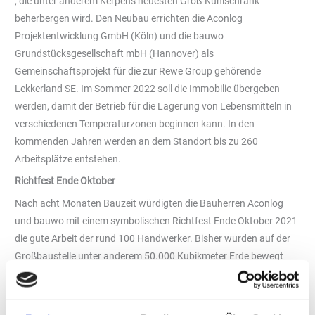
, die unter anderem Kerpens neuesten Groß-Kühlschrank
beherbergen wird. Den Neubau errichten die Aconlog
Projektentwicklung GmbH (Köln) und die bauwo
Grundstücksgesellschaft mbH (Hannover) als
Gemeinschaftsprojekt für die zur Rewe Group gehörende
Lekkerland SE. Im Sommer 2022 soll die Immobilie übergeben
werden, damit der Betrieb für die Lagerung von Lebensmitteln in
verschiedenen Temperaturzonen beginnen kann. In den
kommenden Jahren werden an dem Standort bis zu 260
Arbeitsplätze entstehen.
Richtfest Ende Oktober
Nach acht Monaten Bauzeit würdigten die Bauherren Aconlog
und bauwo mit einem symbolischen Richtfest Ende Oktober 2021
die gute Arbeit der rund 100 Handwerker. Bisher wurden auf der
Großbaustelle unter anderem 50.000 Kubikmeter Erde bewegt
und 145 Tonnen Stahl sowie 1.200 Fertigteile für Stützen und
Brandwände verbaut. Der Rohbau der Immobilie, die sich mit ihrer
bauwo-typischen grünen Strichcode-Fassade gut in die