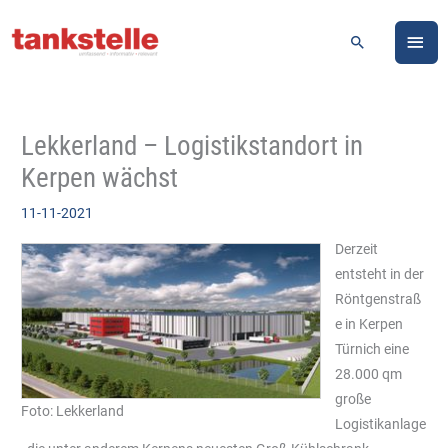
Zum
HA
Inhalt
Suchen
springen
Lekkerland – Logistikstandort in
Kerpen wächst
11-11-2021
Derzeit
entsteht in der
Röntgenstraß
e in Kerpen
Türnich eine
28.000 qm
große
Foto: Lekkerland
Logistikanlage