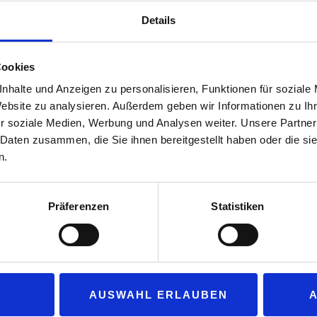
folgt damit auf Henrik Frøk
Details
Gruppe eine neue Führungs
Schulz bringt langjährige 
Cookies
seinem Eintritt bei „Lantmä
nhalte und Anzeigen zu personalisieren, Funktionen für soziale
verschiedenen Vertriebsfun
Website zu analysieren. Außerdem geben wir Informationen zu I
„Aryzta“ und „CSM“ tätig. Zu
r soziale Medien, Werbung und Analysen weiter. Unsere Partner
Director DACH die kommerz
 Daten zusammen, die Sie ihnen bereitgestellt haben oder die s
Unibake“ im deutschsprachi
n.
Marktentwicklung gezielt vo
Präferenzen
Statistiken
 klare Schwerpunkte: „Ich freue mich darauf, ‚Lantmännen Unibake G
us liegt auf drei Feldern: der Premiumisierung unseres Portfolio
 sowie der weiteren Etablierung unserer ‚Nordic-Sweets‘-Konzepte
AUSWAHL ERLAUBEN
ation – diesen Kurs treiben wir konsequent weiter voran.“