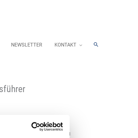
Suchen
NEWSLETTER
KONTAKT
sführer
Lantmännen Unibake Germany“
en neuen Managing Director:
die Leitung des Unternehmens und