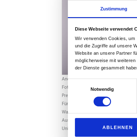
Zustimmung
Diese Webseite verwendet 
Wir verwenden Cookies, um I
und die Zugriffe auf unsere 
Website an unsere Partner fü
möglicherweise mit weiteren
der Dienste gesammelt habe
Andreas Schulz
Einwilligungsauswahl
Foto: JKR/Lantmännen Unibake
Notwendig
Premiumisierung des Portfolios
Für seine neue Aufgabe setzt Schulz
Wachstumsphase zu führen. Unser Fok
Ausbau herzhafter Snacking-Angebote
ABLEHNEN
Unibake‘ steht für Qualität und Innov