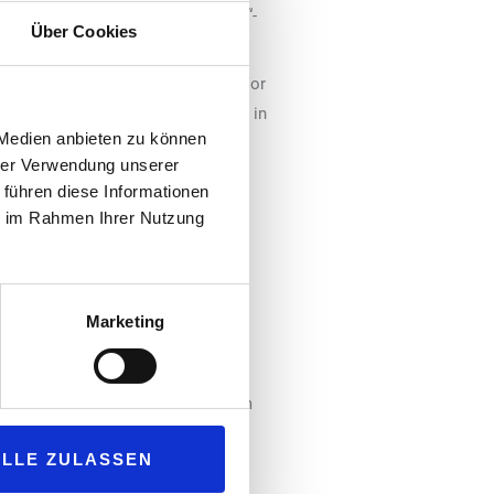
jær, der innerhalb der „Lantmännen“-
Über Cookies
aufgabe übernimmt.
Erfahrung im Backwarenmarkt mit. Vor
nnen Unibake“ im Jahr 2025 war er in
 Medien anbieten zu können
ktionen bei „Vandemoortele“,
hrer Verwendung unserer
letzt verantwortete er als Sales
 führen diese Informationen
ielle Strategie von „Lantmännen
ie im Rahmen Ihrer Nutzung
gen Raum und trieb die
ran.
Marketing
ermany‘ in die nächste
s mit hochwertigen Backwaren, dem
 in Deutschland. ‚Lantmännen
ALLE ZULASSEN