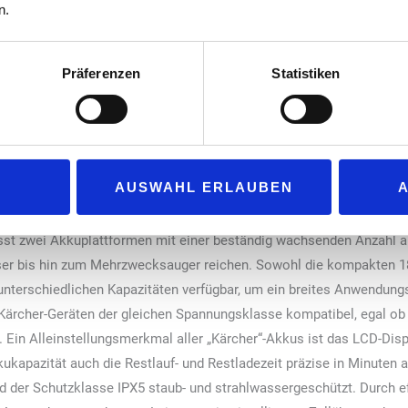
n.
e Grundreinigung größerer Polster- oder Teppichflächen eignet. Das 
t-Cleaning ab, also die schnelle Fleckenentfernung im Alltag. Der 1,
 einfach entnehmen und befüllen. Wenn der Schmutzwassertank voll
Präferenzen
Statistiken
mutzwasserbehälter entnommen und entleert werden. Mit einem brei
 Bedienung erfolgt über zwei Knöpfe für Pumpen und Saugen, wobei e
nig Wasser und wenig bis keine Chemie zum Einsatz kommen, stellt 
sind robust und auf eine lange Lebensdauer ausgelegt. Das „Puzzi 2
AUSWAHL ERLAUBEN
sst zwei Akkuplattformen mit einer beständig wachsenden Anzahl a
ser bis hin zum Mehrzwecksauger reichen. Sowohl die kompakten 1
 unterschiedlichen Kapazitäten verfügbar, um ein breites Anwendun
n Kärcher-Geräten der gleichen Spannungsklasse kompatibel, egal 
 Ein Alleinstellungsmerkmal aller „Kärcher“-Akkus ist das LCD-Disp
kapazität auch die Restlauf- und Restladezeit präzise in Minuten 
d der Schutzklasse IPX5 staub- und strahlwassergeschützt. Durch 