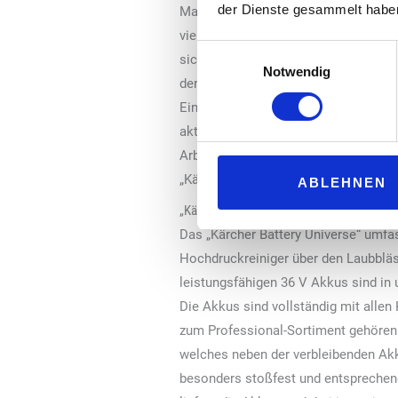
der Dienste gesammelt habe
Markt gebracht, das sich auch für di
viel kompakter und zielt auf das Spo
Einwilligungsauswahl
sich analog zu einer Kaffeemaschine
Notwendig
den Saugvorgang. Dann kann der Sch
Einsatzort transportiert werden. Die
aktivierten Modus informiert. Da we
Arbeiten sicher. Sämtliche Bauteile 
„Kärcher Battery Universe“ betrieben.
ABLEHNEN
„Kärcher Battery Universe“
Das „Kärcher Battery Universe“ umfa
Hochdruckreiniger über den Laubblä
leistungsfähigen 36 V Akkus sind in
Die Akkus sind vollständig mit alle
zum Professional-Sortiment gehören.
welches neben der verbleibenden Akku
besonders stoßfest und entsprechen