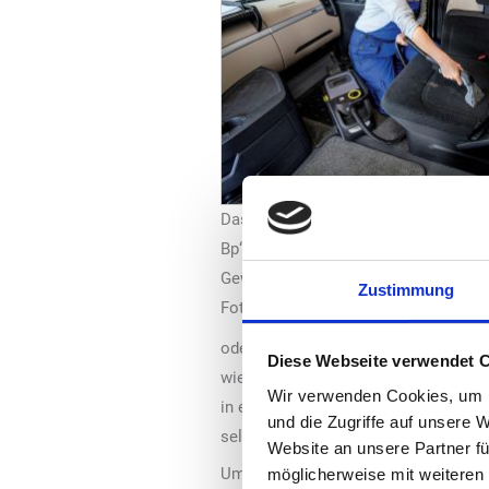
Das neue, akkubetriebene Sprühextra
Bp“ von „Kärcher“ ist in Handgepäck
Gewicht von 4 Kilogramm besonders
Zustimmung
Foto: Kärcher
oder mehrfach bearbeitet. Mit jedem
Diese Webseite verwendet 
wieder trocken und nutzbar sind. Zud
Wir verwenden Cookies, um I
in eine Lösung, die sich einfach hand
und die Zugriffe auf unsere 
seltener nötig.
Website an unsere Partner fü
Um all diese Vorteile mobil nutzbar 
möglicherweise mit weiteren