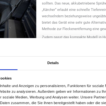
sollten. Das neue, akkubetriebene Sprühe
„Kärcher“ erlaubt eine schnelle Tiefenre
wechselndem beziehungsweise ungeübte
bietet das Gerät eine sehr gute Alternati
Methode zur Fleckenentfernung eine gew
Zudem passt das kompakte Modell in H
Gewicht von 4 Kilogramm auf den Reinigu
ktionsgerät „Puzzi 2/1
griffbereit ist. Haftende Verschmutzung
größe und mit einem
Essensreste lassen sich mit einem Sprüh
 kompakt.
Es sprüht mit Reinigungsmittel versetzt
Details
wieder ab. Je nach Intensität der Verunr
 Überfahren lassen sich Feuchtigkeit und Schmutz aus der Oberfläc
Cookies
em lohnt sich in Zeiten von Fachkräftemangel und häufigem Wechsel
nhalte und Anzeigen zu personalisieren, Funktionen für soziale
haben lässt. Das Ambiente bleibt gepflegt, der Werterhalt ist sicher
Website zu analysieren. Außerdem geben wir Informationen zu I
r soziale Medien, Werbung und Analysen weiter. Unsere Partner
zu machen, hat „Kärcher“ 2021 bereits das akkubetriebene Sprühextr
 Daten zusammen, die Sie ihnen bereitgestellt haben oder die s