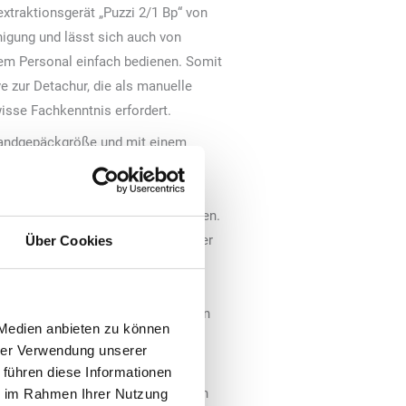
xtraktionsgerät „Puzzi 2/1 Bp“ von
inigung und lässt sich auch von
m Personal einfach bedienen. Somit
ve zur Detachur, die als manuelle
isse Fachkenntnis erfordert.
andgepäckgröße und mit einem
ngstrolley, so dass es jederzeit
en wie Getränkeflecken oder
extraktionsgerät schnell beseitigen.
es Wasser auf und saugt das Polster
Über Cookies
einigung werden Oberflächen ein-
he holen, so dass Möbel schnell
 in der Belegschaft die Investition
 Medien anbieten zu können
gestellt und die Grundreinigung ist
hrer Verwendung unserer
 führen diese Informationen
aktionsgerät „Puzzi 9/1 Bp“ auf den
ie im Rahmen Ihrer Nutzung