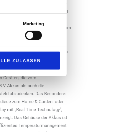
neue Modell „Puzzi 2/1 Bp“ ist sehr
7 l fassende Frischwassertank lässt
 ist, stoppt ein Schwimmerventil
Marketing
ten Griff kann das Gerät leicht zum
ine Kontrollleuchte über den
das „Puzzi 2/1 Bp“ nachhaltiges
/1 Bp“ wird mit 36 V Akkus aus dem
ALLE ZULASSEN
n Geräten, die vom
8 V Akkus als auch die
gsfeld abzudecken. Das Besondere:
ob diese zum Home & Garden- oder
lay mit „Real Time Technology“,
anzeigt. Das Gehäuse der Akkus ist
effizientes Temperaturmanagement