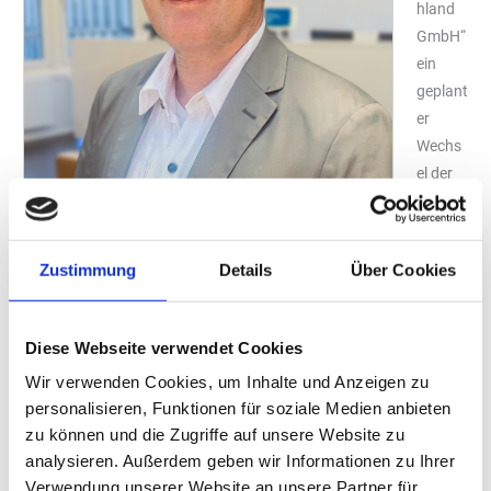
hland
GmbH“
ein
geplant
er
Wechs
el der
Geschä
ftsführ
ung
Zustimmung
Details
Über Cookies
statt:
Volker
Friede
Diese Webseite verwendet Cookies
mann
Foto: „Jet Tankstellen Deutschland GmbH“
Wir verwenden Cookies, um Inhalte und Anzeigen zu
überna
personalisieren, Funktionen für soziale Medien anbieten
hm die Position als Managing Director. Zuletzt war er
zu können und die Zugriffe auf unsere Website zu
Geschäftsführer bei „EG Deutschland“. Friedemann gilt mit über
analysieren. Außerdem geben wir Informationen zu Ihrer
25 Jahren Erfahrung im Mineralöl- und Convenience-Geschäft als
Verwendung unserer Website an unsere Partner für