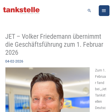
Zum
HA
Inhalt
Suchen
springen
JET – Volker Friedemann übernimmt
die Geschäftsführung zum 1. Februar
2026
04-02-2026
Zum 1.
Februa
r fand
bei „Jet
Tankst
ellen
Deutsc