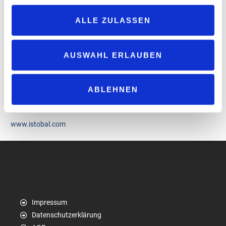
verdoppeln, die Fertigungslinien erweitern und die Prozesse
automatisieren. Das Unternehmen, das nach eigenen Angaben
ALLE ZULASSEN
die gesamte Wertschöpfungskette seiner Chemielinie – von der
Produktformulierung bis zum Vertrieb – kontrolliert, beschäftigt
mehr als 1.200 Mitarbeitende.
AUSWAHL ERLAUBEN
Das Jahr 2025 fiel für „Istobal“ zudem mit dem 75-jährigen
Firmenjubiläum zusammen. „Istobal“ gilt derzeit nach eigenen
ABLEHNEN
Angaben als zweitgrößter Hersteller von Autowaschanlagen in
Europa und als viertgrößter weltweit.
www.istobal.com
Impressum
Datenschutzerklärung