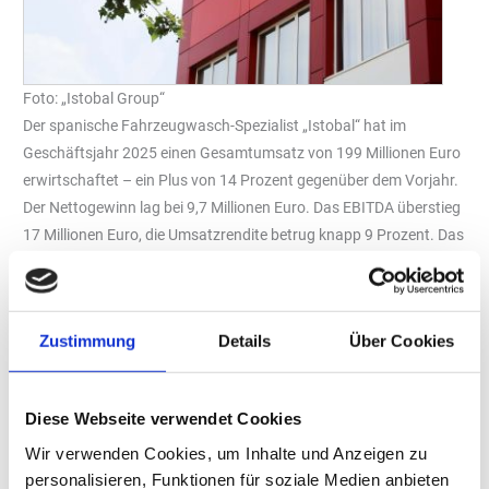
Foto: „Istobal Group“
Der spanische Fahrzeugwasch-Spezialist „Istobal“ hat im
Geschäftsjahr 2025 einen Gesamtumsatz von 199 Millionen Euro
erwirtschaftet – ein Plus von 14 Prozent gegenüber dem Vorjahr.
Der Nettogewinn lag bei 9,7 Millionen Euro. Das EBITDA überstieg
17 Millionen Euro, die Umsatzrendite betrug knapp 9 Prozent. Das
EBIT belief sich auf 15,5 Millionen Euro und lag damit 15 Prozent
über dem Wert von 2024.
Internationale Expansion trägt Früchte
Zustimmung
Details
Über Cookies
Das in Valencia ansässige Unternehmen ist in mehr als 80
Ländern vertreten und betreibt inzwischen 17
Tochtergesellschaften. Allein die neu erschlossenen Märkte
Diese Webseite verwendet Cookies
steuerten mehr als 41 Millionen Euro zum Gesamtumsatz bei. In
Wir verwenden Cookies, um Inhalte und Anzeigen zu
den vergangenen fünf Jahren hat „Istobal“ acht internationale
personalisieren, Funktionen für soziale Medien anbieten
Tochtergesellschaften hinzugewonnen sowie eine eigene