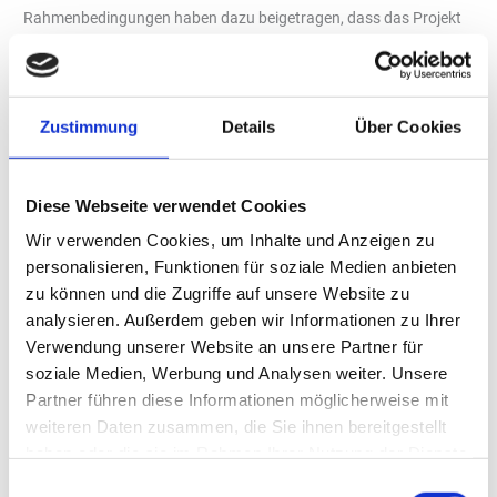
Rahmenbedingungen haben dazu beigetragen, dass das Projekt
zu einer Erfolgsgeschichte wurde. Möglich wurde dies vor allem
durch die präzise Abstimmung und die hochprofessionelle
Zusammenarbeit aller Projektpartner. Innovation und
Zustimmung
Details
Über Cookies
Ingenieurskunst waren die Motoren für ein Infrastrukturprojekt
von nationaler Bedeutung. Mein Dank gilt allen beteiligten
Planern, Gutachtern, Bauunternehmen, dem NLWKN und
Diese Webseite verwendet Cookies
insbesondere der NPorts-Mannschaft.“
Wir verwenden Cookies, um Inhalte und Anzeigen zu
Minister Meyer: „Der neue Anleger von NPorts wird einen Beitrag
personalisieren, Funktionen für soziale Medien anbieten
zur Versorgungssicherheit in Niedersachsen und Deutschland
zu können und die Zugriffe auf unsere Website zu
leisten. Gleichzeitig wollen wir mit dem Energiewende-Turbo sowie
analysieren. Außerdem geben wir Informationen zu Ihrer
dem Ausbau der Erneuerbaren Energien und Speicher
Verwendung unserer Website an unsere Partner für
schnellstmöglich entsprechend unserer Klimaziele die Importe
soziale Medien, Werbung und Analysen weiter. Unsere
von fossilen Energien immer weiter verringern. Ziel ist es,
Partner führen diese Informationen möglicherweise mit
schnellstmöglich auf klimaneutrale grüne Gase umzustellen und
weiteren Daten zusammen, die Sie ihnen bereitgestellt
Wilhelmshaven zur Drehscheibe für Grünen Wasserstoff und den
haben oder die sie im Rahmen Ihrer Nutzung der Dienste
Import Erneuerbarer Energien aus der Nordsee zu machen. Für
gesammelt haben.
Einwilligungsauswahl