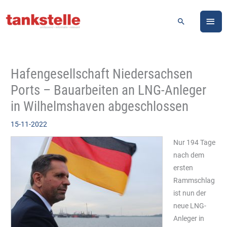
Zum
HA
Inhalt
Suchen
springen
Hafengesellschaft Niedersachsen
Ports – Bauarbeiten an LNG-Anleger
in Wilhelmshaven abgeschlossen
15-11-2022
Nur 194 Tage
nach dem
ersten
Rammschlag
ist nun der
neue LNG-
Anleger in