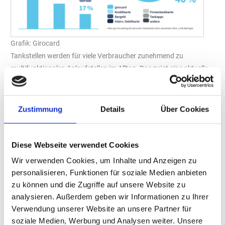
Grafik: Girocard
Tankstellen werden für viele Verbraucher zunehmend zu
multifunktionalen Anlaufstellen im Alltag. Das zeigt eine aktuelle
Studie im Auftrag der „Girocard“. Neben dem Tanken spielen
Shop-Angebote, Gastronomie und Serviceleistungen eine
wachsende Rolle. Auch beim Bezahlen gibt es klare Präferenzen.
Zustimmung
Details
Über Cookies
76 Prozent der Befragten haben eine oder mehrere bevorzugte
Tankstellen. Ausschlaggebend sind vor allem die gute
Diese Webseite verwendet Cookies
Erreichbarkeit (72 Prozent) und der Preis (50 Prozent), gefolgt
von gutem Service (20 Prozent). Um Kraftstoffpreise zu
Wir verwenden Cookies, um Inhalte und Anzeigen zu
vergleichen, nutzen 60 Prozent Tank-Apps. Ist die Warteschlange
personalisieren, Funktionen für soziale Medien anbieten
zu können und die Zugriffe auf unsere Website zu
zu lang, weichen 56 Prozent auf eine andere Tankstelle aus.
analysieren. Außerdem geben wir Informationen zu Ihrer
Shop und Gastronomie gefragt
Verwendung unserer Website an unsere Partner für
In den drei Monaten vor der Befragung nutzten 40 Prozent der
soziale Medien, Werbung und Analysen weiter. Unsere