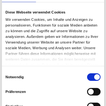
dargestellt, neue Produktansichten sollen die Orientierung
erleichtern, und ein lieferantenbezogener Warenkorb ermöglicht
Diese Webseite verwendet Cookies
eine klarere Trennung der Bestellungen. Betriebsweit sichtbare
Wir verwenden Cookies, um Inhalte und Anzeigen zu
Bestelllisten sollen zudem die Teamkoordination unterstützen.
personalisieren, Funktionen für soziale Medien anbieten
App „Mein Gastivo“ ebenfalls neu aufgesetzt
zu können und die Zugriffe auf unsere Website zu
Parallel zum Shop-Relaunch wurde auch die App „Mein Gastivo“
analysieren. Außerdem geben wir Informationen zu Ihrer
neu aufgesetzt und eng mit dem Shop verknüpft. Laut
Verwendung unserer Website an unsere Partner für
Unternehmen entsteht dadurch ein durchgängiges
soziale Medien, Werbung und Analysen weiter. Unsere
Nutzungserlebnis über stationäre und mobile Anwendungen
Partner führen diese Informationen möglicherweise mit
hinweg. Aus der Praxis würden besonders die bessere Übersicht
weiteren Daten zusammen, die Sie ihnen bereitgestellt
haben oder die sie im Rahmen Ihrer Nutzung der Dienste
und die Zeitersparnis im Alltag hervorgehoben.
gesammelt haben.
Einwilligungsauswahl
Technologische Basis für weitere Plattformentwicklung
Notwendig
Mit dem neuen Shop sieht „Gastivo“ auch die Grundlage für den
weiteren Plattformausbau gelegt – darunter ein Cashback-
Programm, neue Kommunikationslösungen und zusätzliche
Präferenzen
Services.