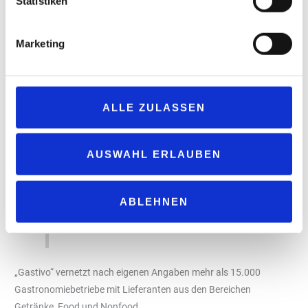
Statistiken
Matthias Pindur, Geschäftsführer der „Gastivo
Portal GmbH“, kommentiert: „Gastivo ist
Marketing
bereits heute der Branchenstandard für die
Getränkebestellung in der Gastronomie. Mit
dem neuen Shop schaffen wir die
ALLE ZULASSEN
technologische Basis, um Prozesse zu
vereinfachen, Marktpartner digital zu
vernetzen und den Mehrwert für alle
AUSWAHL ERLAUBEN
Beteiligten gezielt auszubauen, insbesondere
durch exklusive Angebote, mit denen
ABLEHNEN
Gastronomen Cashback-Guthaben sammeln
können.“
„Gastivo“ vernetzt nach eigenen Angaben mehr als 15.000
Gastronomiebetriebe mit Lieferanten aus den Bereichen
Getränke, Food und Nonfood.