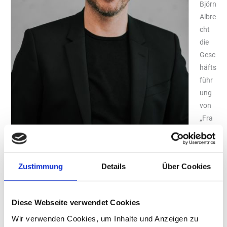
Björn
Albre
cht
die
Gesc
häfts
führ
ung
von
„Fra
nke
Coff
ee
Zustimmung
Details
Über Cookies
Syst
ems“
Björn Albrecht – Managing Director „Franke Coffee
Deut
Systems GmbH“.
Diese Webseite verwendet Cookies
schla
Foto: Wera Kutscha / „Franke Coffee Systems GmbH“
Wir verwenden Cookies, um Inhalte und Anzeigen zu
nd