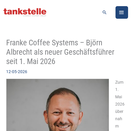
Zum
HA
Inhalt
Suchen
springen
Franke Coffee Systems – Björn
Albrecht als neuer Geschäftsführer
seit 1. Mai 2026
12-05-2026
Zum
1.
Mai
2026
über
nah
m