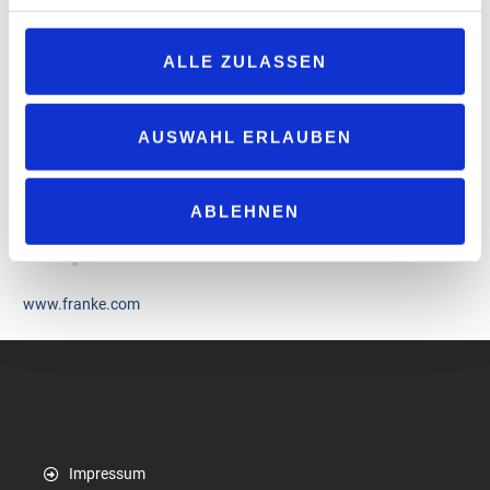
„Unser Erfolg basiert darauf, dass wir unsere
ALLE ZULASSEN
Kundinnen und Kunden konsequent in den
Mittelpunkt stellen. Ich freue mich darauf,
gemeinsam mit dem Team unsere starke
AUSWAHL ERLAUBEN
Position im Markt weiter auszubauen und
neue Wachstumsimpulse zu setzen“, so
ABLEHNEN
Albrecht zu seinem Amtsantritt.
www.franke.com
Impressum