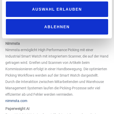
verbessert werden soll. Moviik zielt darauf ab, die Wartezeiten zu
AUSWAHL ERLAUBEN
verringern, die Kundentreue zu erhöhen, den Kundenfluss zu
optimieren und die Betriebs- und Wartungskosten zu senken,
während gleichzeitig wichtige Marktdaten gesammelt werden
ABLEHNEN
können.
www.moviik.com
Nimmsta
Nimmsta ermöglicht High Performance Picking mit einer
Industrial Smart Watch mit integriertem Scanner, die auf der Hand
getragen wird. Greifen und Scannen von Artikeln beim
Kommissionieren erfolgt in einer Handbewegung. Die optimierten
Picking Workflows werden auf der Smart Watch dargestellt.
Durch die Interaktion zwischen Mitarbeitenden und Warehouse
Management Systemen laufen die Picking-Prozesse sehr viel
effizienter ab und Fehler werden vermieden.
nimmsta.com
Paperweight AI