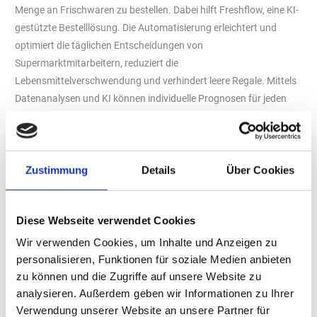
Menge an Frischwaren zu bestellen. Dabei hilft Freshflow, eine KI-
gestützte Bestelllösung. Die Automatisierung erleichtert und
optimiert die täglichen Entscheidungen von
Supermarktmitarbeitern, reduziert die
Lebensmittelverschwendung und verhindert leere Regale. Mittels
Datenanalysen und KI können individuelle Prognosen für jeden
Markt erstellt werden.
freshflow.ai/de
Geddid
Zustimmung
Details
Über Cookies
Geddid ist ein innovativer Marktplatz von Livemax für Live-
Shopping, der es Händlern ermöglicht, ihre Produkte per App in
Echtzeit zu präsentieren und zu verkaufen. Mit Shoppable Videos
Diese Webseite verwendet Cookies
mit Direktkauffunktion können Kunden und Kundinnen die Artikel
Wir verwenden Cookies, um Inhalte und Anzeigen zu
direkt im Geddid Online-Shop erwerben. So wird ein interaktives
personalisieren, Funktionen für soziale Medien anbieten
und unterhaltsames Einkaufserlebnis geschaffen, bei dem
zu können und die Zugriffe auf unsere Website zu
Kunden Produkte auf eine neue und interaktive Weise entdecken.
analysieren. Außerdem geben wir Informationen zu Ihrer
Es ist für Händler risikofrei und erfordert keine Software-
Verwendung unserer Website an unsere Partner für
Integration.