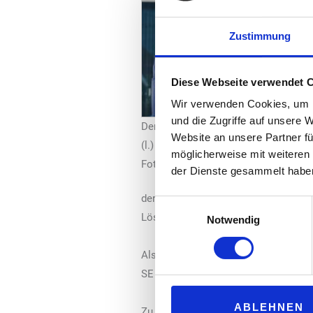
Zustimmung
Diese Webseite verwendet 
Wir verwenden Cookies, um I
und die Zugriffe auf unsere 
Der wiedergewählte en2x-Vorstandsvo
Website an unsere Partner fü
(l.) mit en2x-Hauptgeschäftsführer Pr
möglicherweise mit weiteren
Foto: en2x
der Dienste gesammelt habe
der Branche auf angemessene politis
Einwilligungsauswahl
Lösungen und wollen den Dialog mit Po
Notwendig
Als Stellvertretender Vorsitzender v
SE mit Sitz in Bochum.
ABLEHNEN
Zu den en2x-Mitgliedern zählen Unter