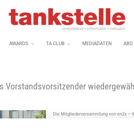
AWARDS
TA CLUB
MEDIADATEN
ABO
ls Vorstandsvorsitzender wiedergewäh
Die Mitgliederversammlung von en2x – W
e. V. hat am 27. Juni in Berlin Felix Fab
wiedergewählt. Der 47-Jährige ist Vorsi