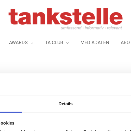
AWARDS
TA CLUB
MEDIADATEN
ABO
werker der Branche seit April selbstst
Details
Seit über 25 Jahren ist der Tankstellen-Netzwerk
unterwegs. Im April 2023 hat er sich mit seiner 
Cookies
gemacht. Er vermittelt nun Betreiber, Pächter, P