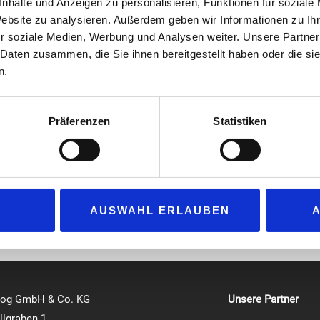
nhalte und Anzeigen zu personalisieren, Funktionen für soziale
den Prozess sowie die gesamte Abwicklung. Elia
Website zu analysieren. Außerdem geben wir Informationen zu I
Kontakte und beschreibt sich auch als „Brücke
r soziale Medien, Werbung und Analysen weiter. Unsere Partner
Gastronomie und Tankstellen, denn: „Mittlerwei
 Daten zusammen, die Sie ihnen bereitgestellt haben oder die s
immer mehr Blicke auf Autohöfe und Tankstelle
n.
Im Rahmen seiner Selbstständigkeit bietet Elias
Potenzialanalyse, Warenwirtschaftsschulungen,
Präferenzen
Statistiken
Verfahrensdokumentationen an. Der Werbe-affin
Steuerberater zusammen und unterstützt außer
astro kooperiert Istvan Elias mit Erfa Foodservice.
AUSWAHL ERLAUBEN
log GmbH & Co. KG
Unsere Partner
lgraben 1