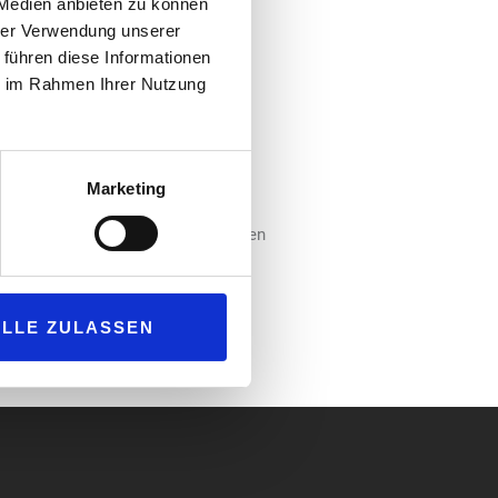
 Medien anbieten zu können
s verfügt über zahlreiche Gastro-
hrer Verwendung unserer
nbauer zwischen den Welten“ der
 führen diese Informationen
le wirft die Systemgastronomie
ie im Rahmen Ihrer Nutzung
n.“
 Zusatzleistungen wie Stations-
 Seminare, Weiterbildungen und
Marketing
e Netzwerker arbeitet mit Contax
dem Tollkühn Shoppartner in Sachen
ALLE ZULASSEN