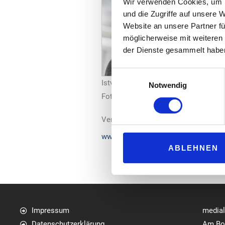
Wir verwenden Cookies, um I
und die Zugriffe auf unsere 
Website an unsere Partner fü
möglicherweise mit weiteren
der Dienste gesammelt habe
Einwilligungsauswahl
Istvan Elias
Notwendig
Foto: Alfred Kirst
Vertrieb und Marketing. Im Bereich G
www.elias-consult.de
ABLEHNEN
Impressum
media
Datenschutzerklärung
Am Bol