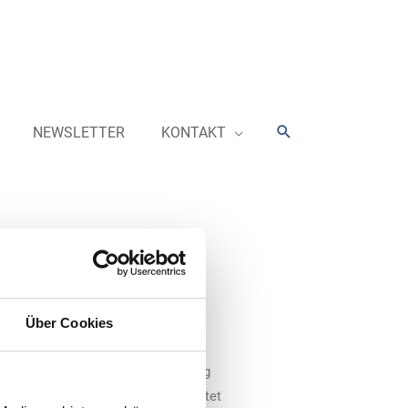
Suchen
NEWSLETTER
KONTAKT
ändig
Über Cookies
er Istvan Elias in der Branche
Firma „Elias Consult“ selbstständig
artner und Nachfolger – und begleitet