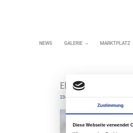
Zum
Inhalt
springen
NEWS
GALERIE
MARKTPLATZ
Elias Consult – Netz
23-05-2023
Zustimmung
Diese Webseite verwendet 