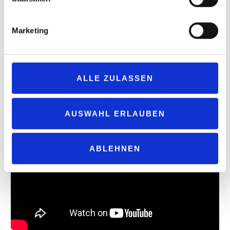
zählenden Gemeinde abseits eines städtischen Zentrums
betreiben kann, und das obwohl es einen großen, modernen
Marketing
Markt mit Presseangebot in unmittelbarer Nähe gibt.
Mit ihrem Presseregal hat Familie Eidenmüller einen wirklichen
Anker gesetzt für den wirtschaftlichen Erfolg Ihrer Shell
ALLE ZULASSEN
Tankstelle. Dafür sind Sie völlig verdient Gewinner Deutschlands
bestes Presseregal 2022 in der Kategorie Tankstelle. Herzlichen
Glückwunsch!
AUSWAHL ERLAUBEN
ABLEHNEN