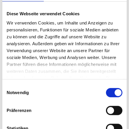
Stammkundschaft schließen lässt, seine übersichtliche
Präsentation und Beschriftung mit über 20 Kategorien, seine
Diese Webseite verwendet Cookies
optimale Beleuchtung und durch sinnvolle Zweitplatzierungen.
Wir verwenden Cookies, um Inhalte und Anzeigen zu
personalisieren, Funktionen für soziale Medien anbieten
zu können und die Zugriffe auf unsere Website zu
analysieren. Außerdem geben wir Informationen zu Ihrer
Verwendung unserer Website an unsere Partner für
soziale Medien, Werbung und Analysen weiter. Unsere
Partner führen diese Informationen möglicherweise mit
weiteren Daten zusammen, die Sie ihnen bereitgestellt
haben oder die sie im Rahmen Ihrer Nutzung der Dienste
gesammelt haben.
Einwilligungsauswahl
Notwendig
Gewinner, Jury und Sponsoren der diesjährigen
Preisverleihung „Deutschlands bestes Presseregal“ im Berliner
Präferenzen
Bärensiegel, Berlin (Foto: Christian Kruppa)
Besonders beeindruckte die Tatsache, dass die Shell Station ein
solch breites Presseangebot in einer nur 5.000 Einwohner
Statistiken