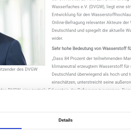
Wasserfaches e.V. (DVGW), liegt eine str
Entwicklung für den Wasserstoffhochlauf 
Online-Befragung relevanter Akteure der 
Deutschland und spiegelt die aktuelle 
wider.
Sehr hohe Bedeutung von Wasserstoff fü
„Dass 84 Prozent der teilnehmenden Mar
klimaneutral erzeugtem Wasserstoff für 
rsitzender des DVGW
Deutschland überwiegend als hoch und t
einschätzen, unterstreicht seine außerord
r des DVGW, eine zentrale Erkenntnis der Befragung zusammen. Dem
die mit 42 von 100 Punkten eher im Mittelfeld der Skala liegt. „Da
o gestellt werden, dass sich alles in Richtung H2 entwickeln kann
Zeit ist ein ambitioniertes Unterfangen, da eine große Anzahl an St
Details
wie neue Regeln und geeignete Rahmenbedingungen geschaffen wer
stitution für Wasserstoffinfrastrukturen wird der DVGW mit der Erst