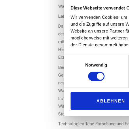
Wasserstoff-Regelwerks einen wichtig
Diese Webseite verwendet 
Leichtere Genehmigungsverfahren, me
Wir verwenden Cookies, um I
und die Zugriffe auf unsere 
Das politische, wirtschaftliche und 
Website an unsere Partner fü
deutlich gestiegen. Allerdings wird
möglicherweise mit weiteren
mit 41 von 100 Punkten als eher niedr
der Dienste gesammelt habe
Herausforderung für den Wasserstof
Erzeugungskapazitäten.
Einwilligungsauswahl
Notwendig
Besondere Bedeutung kommt in dies
Genehmigungsverfahren zu, insbesond
neuen Deutschlandtempos den richti
Wasserstoffhochlauf zu beschleunigen
Investitionsanreize zu schaffen. Zu
ABLEHNEN
Wärmepumpe, im Fokus stehen, sonde
Stabilität und Resilienz des Energie
Technologieoffene Forschung und En