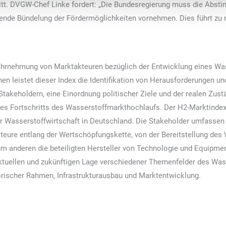
itt. DVGW-Chef Linke fordert: „Die Bundesregierung muss die Abst
fende Bündelung der Fördermöglichkeiten vornehmen. Dies führt zu
Wahrnehmung von Marktakteuren bezüglich der Entwicklung eines Wa
nen leistet dieser Index die Identifikation von Herausforderungen u
keholdern, eine Einordnung politischer Ziele und der realen Zus
des Fortschritts des Wasserstoffmarkthochlaufs. Der H2-Marktindex 
Wasserstoffwirtschaft in Deutschland. Die Stakeholder umfassen al
teure entlang der Wertschöpfungskette, von der Bereitstellung des
m anderen die beteiligten Hersteller von Technologie und Equipmen
aktuellen und zukünftigen Lage verschiedener Themenfelder des Wa
torischer Rahmen, Infrastrukturausbau und Marktentwicklung.