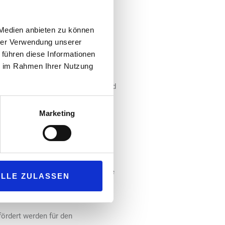
.
 Medien anbieten zu können
hrer Verwendung unserer
ach Einschätzung des DVGW zuletzt
 führen diese Informationen
en von den teilnehmenden Akteuren
ie im Rahmen Ihrer Nutzung
inung, dass er die derzeit größte
 den Ausbau von Infrastruktur und
Marketing
Erleichterung von
 daher gemäß ihrem Motto eines
iter beschreiten, um den
mliche und planbare
öchsten Wirkungsgrad, wie etwa die
ALLE ZULASSEN
n (Kraft-Wärme-Kopplung) für die
ördert werden für den