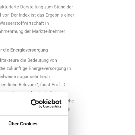
ukturierte Darstellung zum Stand der
vor. Der Index ist das Ergebnis einer
Wasserstoffwirtschaft in
Wahrnehmung der Marktteilnehmer
r die Energieversorgung
ktakteure die Bedeutung von
die zukünftige Energieversorgung in
eilweise sogar sehr hoch
entliche Relevanz“, fasst Prof. Dr.
gegenüber steht jedoch die
s zeigt: Die Bereitschaft der Branche
. Die Schaffung eines neuen Marktes
akeholdern entlang der
Über Cookies
den müssen. Als die im
ellung eines verbindlichen