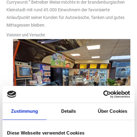
Currywurst.” Betreiber Weise möchte in der brandenburgischen
Kleinstadt mit rund 45.000 Einwohnern der favorisierte
Anlaufpunkt seiner Kunden für Autowäsche, Tanken und gutes
Mittagessen bleiben.
Visionen und Versuche
Zustimmung
Details
Über Cookies
Ein gutes Sortiment sollte nicht unbedingt breit, sondern tief
Diese Webseite verwendet Cookies