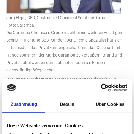
Jörg Hepe, CEO, Customized Chemical Solutions Group
Foto: Caramba
Die Caramba Chemicals Group macht einen weiteren wichtigen
Schritt in Richtung B2B-Kunden: Der Chemie-Spezialist hat sich
entschieden, das Privatkundengeschäft und das Geschäft mit
Handelspartnern der Marke Caramba zu veräußern. Brand und
Private Label werden damit ab sofort auch als Firmen
eigenständige Wege gehen.
Das Brand-Geschäft mit Caramba Markenprodukten (z.B. in
Baumärkten) macht nur einen kleinen Teil des Umsatzerlöses der
Unternehmensgruppe aus. Der größere Teil verbleibt somit auch
weiterhin unter dem Dach der Konzern-Mutter BERNER Group,
Zustimmung
Details
Über Cookies
wird aber in Customized Chemical Solutions Group (CCS Group)
umbenannt. Die Produktionsstandorte Duisburg und Bremen
werden entsprechend umfirmiert. Der Standort in Bad Kreuznach
Diese Webseite verwendet Cookies
firmiert weiterhin unter WIGO GmbH.