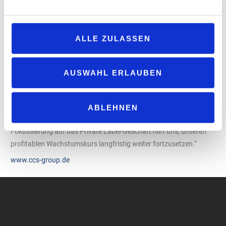
Geschäft im Rahmen eines Management-Buy-Outs übernommen.
Fortsetzung des Wachstumskurses
Jörg Hepe, CEO der Customized Chemical Solutions Group:
ALLE ZULASSEN
„Durch die Trennung erhöht sich der Fokus in der gesamten
Prozesskette. Nachdem wir im April bereits die Carwash-Experten
der Caramba in das Omnichannel-Geschäftsmodell der Marke
AUSWAHL ERLAUBEN
BERNER integriert haben, ist das jetzt der logische nächste
Schritt. Wir richten unsere Portfolio-Strategie so noch stärker auf
die Belieferung von professionellen B2B-Kunden mit
ABLEHNEN
hochqualitativen Produkten und Services aus. Die klare
Fokussierung auf das Private Label-Geschäft hilft uns, unseren
profitablen Wachstumskurs langfristig weiter fortzusetzen.“
www.ccs-group.de