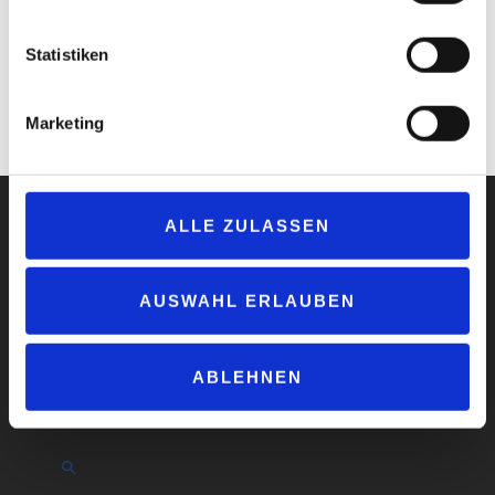
hinterlässt der Schaum keine Rückstände, ist angenehm leicht
abspülbar und spart damit Wasser auch beim SB-Waschen. Das
Statistiken
Konzentrat wird im 25-Liter-Gebinde geliefert. Der Verbrauch liegt
bei durchschnittlich rund 15 bis 30 Milliliter pro Fahrzeug.
Marketing
www.caramba.eu
ALLE ZULASSEN
AUSWAHL ERLAUBEN
Impressum
Datenschutzerklärung
AGB
ABLEHNEN
Compliance
Produktsicherheit
Suchen