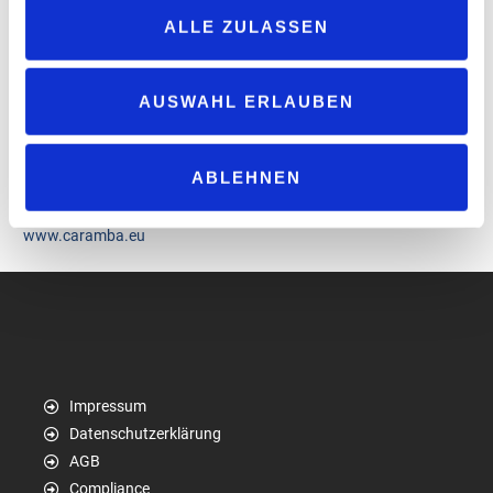
es sich auf die Fahnen geschrieben, Kunden mit ganzheitlichen
ALLE ZULASSEN
Lösungen zu überzeugen. Das muss sich natürlich auch im
Vertriebssystem niederschlagen und das ist uns gelungen“,
betont die IT-Spezialistin, die bereits Ideen für weitere
AUSWAHL ERLAUBEN
Ausbaustufen hinsichtlich Kundenreklamationsbearbeitung,
Innovationsmanagement, Kampagnenplanung oder ganz neuen
Wegen der Kundenansprache entwickelt, die zukünftig Schritt für
ABLEHNEN
Schritt umgesetzt werden sollen.
www.caramba.eu
Impressum
Datenschutzerklärung
AGB
Compliance