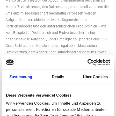
Marco Grüter, Head of Key Account Management bei Caramba.
Mit der Zentralisierung des Datenmanagements soll vor allem die
Effizienz im Tagesgeschäft nachhaltig verbessert werden.
Aufgrund der verschiedenen Markt-Segmente, deren
Vertriebsmodelle und den unterschiedlichen Produktlinien – wie
zum Beispiel für Profibereich und Endverbraucher – eine
anspruchsvolle Aufgabe. „Jeder Beteiligte soll jederzeit eine 360-
Grad-Sicht auf den Kunden haben, egal ob im klassischen
Direktvertrieb, dem Absatz über Handelspartner oder im Private-
Label-Geschäft, in dem wir große Automobilhersteller mit
individuell gebrandeten Reinigungsprodukten zur Fahrzeugpflege
beliefern“, erklärt Marco Grüter.
Zustimmung
Details
Über Cookies
IT und Vertrieb arbeiten Hand in Hand
Von den fachlichen Anforderungen abgesehen, musste die
Lösung aber auch zur generellen IT-Strategie der
Diese Webseite verwendet Cookies
Unternehmensgruppe passen, wie Angelika Schöneberg, Head of
Wir verwenden Cookies, um Inhalte und Anzeigen zu
IT bei der Caramba Holding GmbH, ergänzt: „Im Konzern haben
personalisieren, Funktionen für soziale Medien anbieten
wir bereits seit langem und an vielerlei Stellen SAP-Lösungen
zu können und die Zugriffe auf unsere Website zu