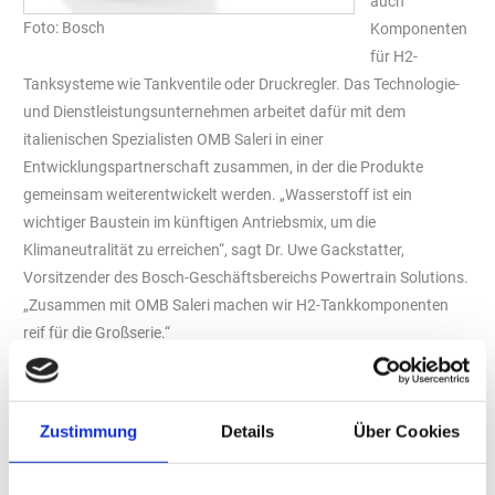
auch
Foto: Bosch
Komponenten
für H2-
Tanksysteme wie Tankventile oder Druckregler. Das Technologie-
und Dienstleistungsunternehmen arbeitet dafür mit dem
italienischen Spezialisten OMB Saleri in einer
Entwicklungspartnerschaft zusammen, in der die Produkte
gemeinsam weiterentwickelt werden. „Wasserstoff ist ein
wichtiger Baustein im künftigen Antriebsmix, um die
Klimaneutralität zu erreichen“, sagt Dr. Uwe Gackstatter,
Vorsitzender des Bosch-Geschäftsbereichs Powertrain Solutions.
„Zusammen mit OMB Saleri machen wir H2-Tankkomponenten
reif für die Großserie.“
Weltweiten Markt für Wasserstoff-Tanklösungen im Visier
Der Bedarf an wasserstoffbasierten Antrieben wird in den
kommenden Jahren insbesondere bei Nutzfahrzeugen stark
Zustimmung
Details
Über Cookies
steigen. Bosch geht davon aus, dass 2030 rund jedes achte neu
zugelassene Nutzfahrzeug weltweit eine Brennstoffzelle an Bord