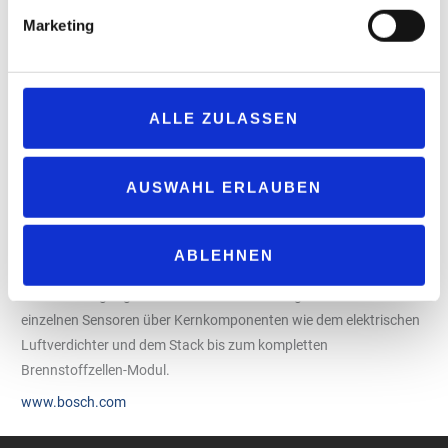
Entwicklungskompetenz, einer modernen H2-Testinfrastruktur
Marketing
und -Prüfplätzen sowie von Komponenten, die bereits in ersten
Anwendungen überzeugen konnten. Im Gegenzug bringt Bosch
seine Erfahrung in der Industrialisierung innovativer Produkte
sowie ein globales Entwicklungs- und Fertigungsnetz für große
ALLE ZULASSEN
Stückzahlen ein.
Bosch arbeitet an mobiler und stationärer Brennstoffzelle
AUSWAHL ERLAUBEN
Bosch ist vom Energieträger Wasserstoff überzeugt und geht
daher erheblich in Vorleistung. Von 2021 bis 2024 investiert das
Unternehmen gut 600 Millionen Euro in mobile Anwendungen und
ABLEHNEN
400 Millionen Euro in Anwendungen für stationäre Strom- und
Wärmeerzeugung. Das Portfolio für Fahrzeuge reicht von
einzelnen Sensoren über Kernkomponenten wie dem elektrischen
Luftverdichter und dem Stack bis zum kompletten
Brennstoffzellen-Modul.
www.bosch.com