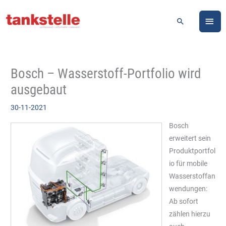
Zum
HA
Inhalt
Suchen
springen
Bosch – Wasserstoff-Portfolio wird
ausgebaut
30-11-2021
Bosch
erweitert sein
Produktportfol
io für mobile
Wasserstoffan
wendungen:
Ab sofort
zählen hierzu