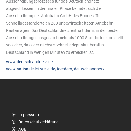
Ausschreibungsprozesses für das Deutschlandnetz
abgeschlossen. In der finalen Phase befindet sich die
Ausschreibung der Autobahn GmbH des Bundes für
Schnellladestandorte an 200 unbewirtschafteten Autobahn-
Rastanlagen. Das Deutschlandnetz enthält damit in den beiden
Ausschreibungen insgesamt mehr als 1000 Standorten und stellt
so sicher, dass der nächste Schnellladepunkt überall in
Deutschland in wenigen Minuten zu erreichen ist.
www.deutschlandnetz.de
www.nationale-leitstelle.de/foerdern/deutschlandnetz
Impressum
Datenschutzerklärung
AGB