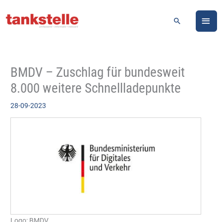
Zum
HA
Inhalt
Suchen
springen
BMDV – Zuschlag für bundesweit
8.000 weitere Schnellladepunkte
28-09-2023
Logo: BMDV